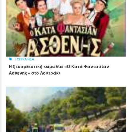
ΤΟΠΙΚΑ ΝΕΑ
Η ξεκαρδιστική κωμωδία «Ο Κατά Φαντασίαν
Ασθενής» στο Λουτράκι