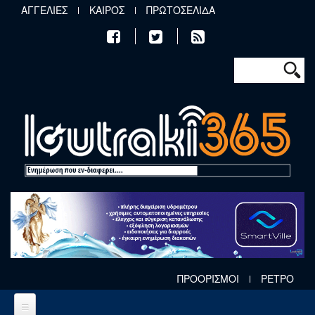
Παράκαμψη προς το κυρίως περιεχόμενο
ΑΓΓΕΛΙΕΣ
ΚΑΙΡΟΣ
ΠΡΩΤΟΣΕΛΙΔΑ
Φόρμα αν
Αναζήτηση
ΠΡΟΟΡΙΣΜΟΙ
ΡΕΤΡΟ