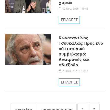
χαρά»
02 Νοε, 2025 | 19:45
ΕΠΙΛΟΓΕΣ
Κωνσταντίνος
Τσουκαλάς: Προς ένα
νέο ιστορικό
συμβιβασμό:
Ανατροπές και
αδιέξοδα
25 Οκτ, 2025 | 12:57
ΕΠΙΛΟΓΕΣ
Σελίδες
« πρώτη
‹ προηγούμενη
1
2