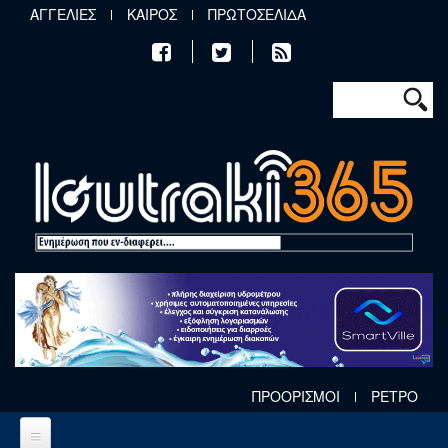
Παράκαμψη προς το κυρίως περιεχόμενο
ΑΓΓΕΛΙΕΣ
ΚΑΙΡΟΣ
ΠΡΩΤΟΣΕΛΙΔΑ
Φόρμα αν
Αναζήτηση
ΠΡΟΟΡΙΣΜΟΙ
ΡΕΤΡΟ