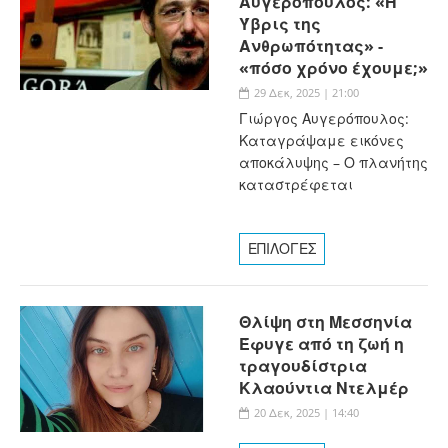
Αυγερόπουλος: «Η
Ύβρις της
Ανθρωπότητας» -
«πόσο χρόνο έχουμε;»
29 Δεκ, 2025 | 21:00
Γιώργος Αυγερόπουλος:
Καταγράψαμε εικόνες
αποκάλυψης – Ο πλανήτης
καταστρέφεται
ΕΠΙΛΟΓΕΣ
Θλίψη στη Μεσσηνία
Έφυγε από τη ζωή η
τραγουδίστρια
Κλαούντια Ντελμέρ
20 Δεκ, 2025 | 14:40