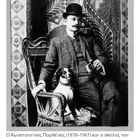
Ο Κωνσταντίνος Παρθένης (1878–1967) και ο σκύλος του