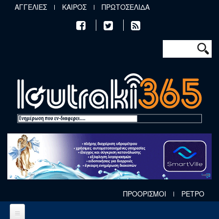
Παράκαμψη προς το κυρίως περιεχόμενο
ΑΓΓΕΛΙΕΣ
ΚΑΙΡΟΣ
ΠΡΩΤΟΣΕΛΙΔΑ
Φόρμα αν
Αναζήτηση
ΠΡΟΟΡΙΣΜΟΙ
ΡΕΤΡΟ