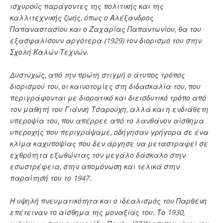
ισχυρούς παράγοντες της πολιτικής και της
καλλιτεχνικής ζωής, όπως ο Αλέξανδρος
Παπαναστασίου και ο Ζαχαρίας Παπαντωνίου, θα του
εξασφαλίσουν αργότερα (1929) τον διορισμό του στην
Σχολή Καλών Τεχνών.
Δυστυχώς, από την πρώτη στιγμή ο άτυπος τρόπος
διορισμού του, οι καινοτομίες στη διδασκαλία του, που
περιγράφονται με διορατικό και διεισδυτικό τρόπο από
τον μαθητή του Γιάννη Τσαρούχη, αλλά και η ενδιάθετη
υπεροψία του, που απέρρεε από το λανθάνον αίσθημα
υπεροχής που περιγράψαμε, οδήγησαν γρήγορα σε ένα
κλίμα καχυποψίας που δεν άργησε να μεταστραφεί σε
εχθρότητα εξωθώντας τον μεγάλο δάσκαλο στην
εσωστρέφεια, στην απομόνωση και τελικά στην
παραίτησή του το 1947.
Η υψηλή πνευματικότητα και ο ιδεαλισμός του Παρθένη
επέτειναν το αίσθημα της μοναξιάς του. Το 1930,