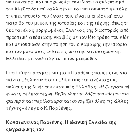
που συναιρεί και συγχωνεύει τον ιδιότυπο εκλεκτισμό
του Αλεξανδρινού καλλιτέχνη και που συνιστά εν τέλει
την πεμπτουσία του ύφους του, είναι μια ιδανική άνω
πατρίδα του μύθου, της ιστορίας και της τέχνης, όπως τη
θεάται ένας μορφωμένος Έλληνας της διασποράς από
προοπτική απόσταση. Ακριβώς με τον ίδιο τρόπο που είδε
και μετουσίωσε στην ποίησή του ο Καβάφης την ιστορία
και τον μύθο μιας φιλτάτης ιδεατής και διαχρονικής
Ελλάδας με νοσταλγία, εκ του μακρόθεν.
Γιατί στην πραγματικότητα ο Παρθένης παρέμεινε για
πάντα εθελοντικά αυτοεξόριστος και ανένταχτος,
πολίτης της δικής του ουτοπικής Ελλάδας.
«Η ζωγραφική
είναι η τέλεια τέχνη. Βεβαιώνει τη δόξα του κόσμου πιο
φανερά και περίλαμπρα και συνοψίζει όλες τις άλλες
τέχνες»
έλεγε ο Κ. Παρθένης.
Κωνσταντίνος Παρθένης. Η ιδανική Ελλάδα της
ζωγραφικής του