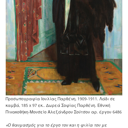
Προσωπογραφία Ιουλίας Παρθένη, 1909-1911. Λάδι σε
καμβά, 185 x 97 εκ.. Δωρεά Σοφίας Παρθένη. Εθνική
Πινακοθήκη-Μουσείο Αλεξάνδρου Σούτσου αρ. έργου 6486
«Ο θαυμασμός για το έργο του και η φιλία του με