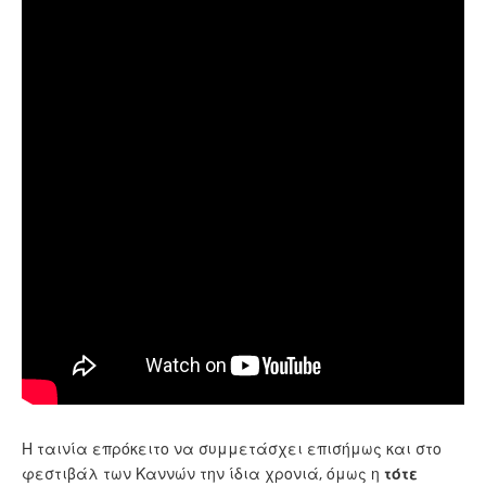
Η ταινία επρόκειτο να συμμετάσχει επισήμως και στο
φεστιβάλ των Καννών την ίδια χρονιά, όμως η
τότε