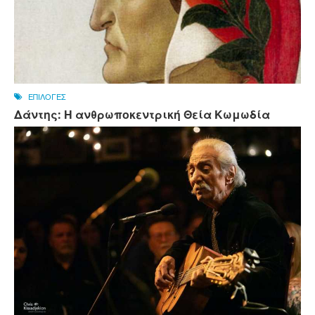
ΕΠΙΛΟΓΕΣ
Δάντης: Η ανθρωποκεντρική Θεία Κωμωδία