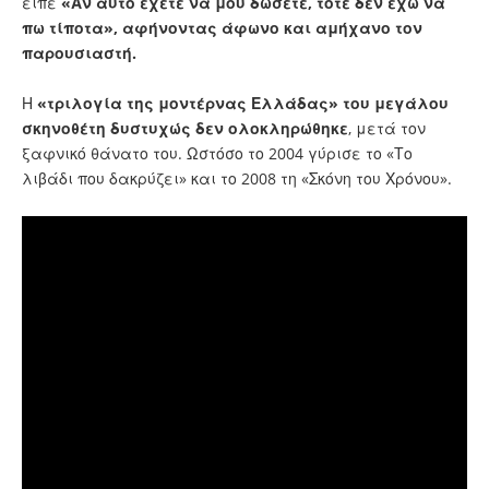
είπε
«Αν αυτό έχετε να μου δώσετε, τότε δεν έχω να
πω τίποτα», αφήνοντας άφωνο και αμήχανο τον
παρουσιαστή.
Η
«τριλογία της μοντέρνας Ελλάδας» του μεγάλου
σκηνοθέτη δυστυχώς δεν ολοκληρώθηκε
, μετά τον
ξαφνικό θάνατο του. Ωστόσο το 2004 γύρισε το «Το
λιβάδι που δακρύζει» και το 2008 τη «Σκόνη του Χρόνου».