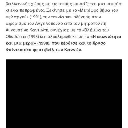
βαλκανικές χώρες με τις οποίες μοιράζεται μια ιστορία
κι ένα πεπρωμένο:. Ξεκίνησε με το «Μετέωρο βήμα του
πελαργού» (1991), την ταινία που οδήγησε στον
αφορισμό του Αγγελόπουλο από τον μητροπολίτη
Αυγουστίνο Καντιώτη, συνέχισε με το «Βλέμμα του
Οδυσσέα» (1995) και ολοκληρώθηκε με το
«Η αιωνιότητα
και μια μέρα» (1998), που κέρδισε και το Χρυσό
Φοίνικα στο φεστιβάλ των Καννών.