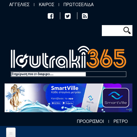
Παράκαμψη προς το κυρίως περιεχόμενο
ΑΓΓΕΛΙΕΣ
ΚΑΙΡΟΣ
ΠΡΩΤΟΣΕΛΙΔΑ
Φόρμα αν
Αναζήτηση
ΠΡΟΟΡΙΣΜΟΙ
ΡΕΤΡΟ