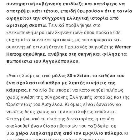
συντηρητική κυβέρνηση επιδίωξε και κατάφερε να
αποτρέψει κάτι τέτοιο, επειδή θεωρούσαν ότι η ταινία
αφηγείται την σύγχρονη ελληνική ιστορία από
αριστερή σκοπιά
. Τελικά προβλήθηκε στο
«Δεκαπενθήμερο των Σκηνοθετών» όπου προκάλεσε
ευχάριστα κοινό και κριτικούς, με πιο κορυφαία και
συγκινητική στιγμή όταν ο Γερμανός σκηνοθέτης
Werner
Herzog σηκώθηκε, ανέβηκε στη σκηνή και φίλησε τα
παπούτσια του Αγγελόπουλου
.
«Αποτελούμενη από
μόλις 80 πλάνα, το καθένα του
ένα σχολαστικό κάδρο με λεπτές κινήσεις της
κάμερας
, η ταινία δε μπορεί να κατανοηθεί πλήρως
χωρίς γνώση της σύγχρονης Ελληνικής ιστορίας και της
‘Ορέστειας’ του Αισχύλου. Κι όμως είναι δυνατόν να
νιώσεις δέος χωρίς να την καταλάβεις απόλυτα:
Φτιαγμένη υπό τη σκιά της δικτατορίας, η ταινία
ακολουθεί έναν θίασο ηθοποιών που ταξιδεύει σε
μια
χώρα λεηλατημένη από τον εμφύλιο πόλεμο
, κι