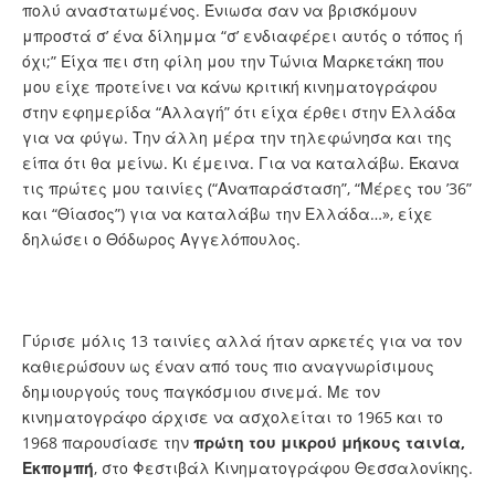
πολύ αναστατωμένος. Ένιωσα σαν να βρισκόμουν
μπροστά σ’ ένα δίλημμα “σ’ ενδιαφέρει αυτός ο τόπος ή
όχι;” Είχα πει στη φίλη μου την Τώνια Μαρκετάκη που
μου είχε προτείνει να κάνω κριτική κινηματογράφου
στην εφημερίδα “Αλλαγή” ότι είχα έρθει στην Ελλάδα
για να φύγω. Την άλλη μέρα την τηλεφώνησα και της
είπα ότι θα μείνω. Κι έμεινα. Για να καταλάβω. Έκανα
τις πρώτες μου ταινίες (“Αναπαράσταση”, “Μέρες του ’36”
και “Θίασος”) για να καταλάβω την Ελλάδα…», είχε
δηλώσει ο Θόδωρος Αγγελόπουλος.
Γύρισε μόλις 13 ταινίες αλλά ήταν αρκετές για να τον
καθιερώσουν ως έναν από τους πιο αναγνωρίσιμους
δημιουργούς τους παγκόσμιου σινεμά. Με τον
κινηματογράφο άρχισε να ασχολείται το 1965 και το
1968 παρουσίασε την
πρώτη του μικρού μήκους ταινία,
Εκπομπή
, στο Φεστιβάλ Κινηματογράφου Θεσσαλονίκης.