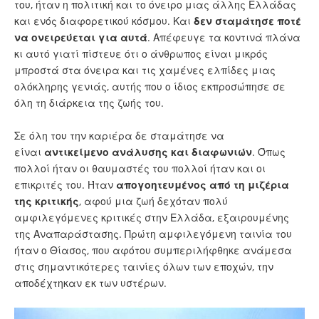
του, ήταν η πολιτική και το όνειρο μιας άλλης Ελλάδας
και ενός διαφορετικού κόσμου. Και
δεν σταμάτησε ποτέ
να ονειρεύεται για αυτά
. Απέφευγε τα κοντινά πλάνα
κι αυτό γιατί πίστευε ότι ο άνθρωπος είναι μικρός
μπροστά στα όνειρα και τις χαμένες ελπίδες μιας
ολόκληρης γενιάς, αυτής που ο ίδιος εκπροσώπησε σε
όλη τη διάρκεια της ζωής του.
Σε όλη του την καριέρα δε σταμάτησε να
είναι
αντικείμενο ανάλυσης και διαφωνιών
. Όπως
πολλοί ήταν οι θαυμαστές του πολλοί ήταν και οι
επικριτές του. Ήταν
απογοητευμένος από τη μιζέρια
της κριτικής
, αφού μια ζωή δεχόταν πολύ
αμφιλεγόμενες κριτικές στην Ελλάδα, εξαιρουμένης
της Αναπαράστασης. Πρώτη αμφιλεγόμενη ταινία του
ήταν ο Θίασος, που αφότου συμπεριλήφθηκε ανάμεσα
στις σημαντικότερες ταινίες όλων των εποχών, την
αποδέχτηκαν εκ των υστέρων.