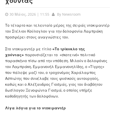
χούντας
30 Μάιος, 2026 | 11:55
By
Newsroom
Το τέταρτο και τελευταίο μέρος της σειράς ντοκιμαντέρ
του
Στέλιου Κούλογλου
για την δολοφονία Λαμπράκη
προσφέρει στους αναγνώστες του.
Στο ντοκιμαντέρ με τίτλο
«Το τρίκυκλο της
χούντας»
παρουσιάζεται το «σκοτεινό» πολιτικό
παρασκήνιο πίσω από την υπόθεση. Μιλούν ο δολοφόνος
του
Λαμπράκη,
Εμμανουήλ Εμμανουηλίδης, ο «Τίγρης»
που πάλεψε μαζί του, ο τροχονόμος Χαράλαμπος
Ασπιώτης που συνέλαβε τους φυσικούς αυτουργούς,
καθώς και ο Αλέξανδρος Γιοσμάς, γιος του διαβόητου
δωσίλογου Ξενοφώντα Γιοσμά, ο οποίος υπήρξε
καθοδηγητής των δολοφόνων.
Λίγα λόγια για το ντοκιμαντέρ