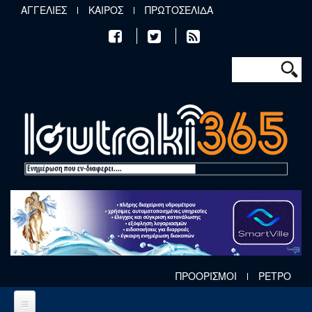
Παράκαμψη προς το κυρίως περιεχόμενο
ΑΓΓΕΛΙΕΣ
ΚΑΙΡΟΣ
ΠΡΩΤΟΣΕΛΙΔΑ
Φόρμα αν
Αναζήτηση
ΠΡΟΟΡΙΣΜΟΙ
ΡΕΤΡΟ