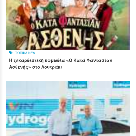
ΤΟΠΙΚΑ ΝΕΑ
Η ξεκαρδιστική κωμωδία «Ο Κατά Φαντασίαν
Ασθενής» στο Λουτράκι