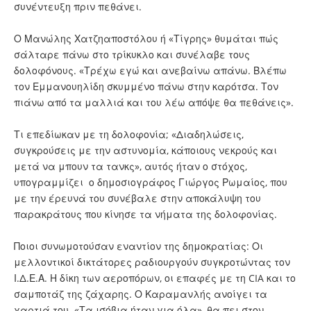
συνέντευξη πριν πεθάνει.
Ο Μανώλης Χατζηαποστόλου ή «Τίγρης» θυμάται πώς
σάλταρε πάνω στο τρίκυκλο και συνέλαβε τους
δολοφόνους. «Τρέχω εγώ και ανεβαίνω απάνω. Βλέπω
τον Εμμανουηλίδη σκυμμένο πάνω στην καρότσα. Τον
πιάνω από τα μαλλιά και του λέω απόψε θα πεθάνεις».
Τι επεδίωκαν με τη δολοφονία; «Διαδηλώσεις,
συγκρούσεις με την αστυνομία, κάποιους νεκρούς και
μετά να μπουν τα τανκς», αυτός ήταν ο στόχος,
υπογραμμίζει ο δημοσιογράφος Γιώργος Ρωμαίος, που
με την έρευνά του συνέβαλε στην αποκάλυψη του
παρακράτους που κίνησε τα νήματα της δολοφονίας.
Ποιοι συνωμοτούσαν εναντίον της δημοκρατίας: Οι
μελλοντικοί δικτάτορες ραδιουργούν συγκροτώντας τον
Ι.Δ.Ε.Α. Η δίκη των αεροπόρων, οι επαφές με τη CIA και το
σαμποτάζ της ζάχαρης. Ο Καραμανλής ανοίγει τα
χαρτιά του. «Τα ισόβια ήταν για όλα», θα πει στον