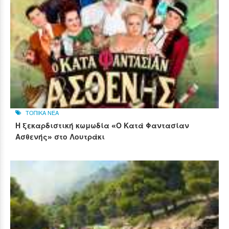
ΤΟΠΙΚΑ ΝΕΑ
Η ξεκαρδιστική κωμωδία «Ο Κατά Φαντασίαν
Ασθενής» στο Λουτράκι