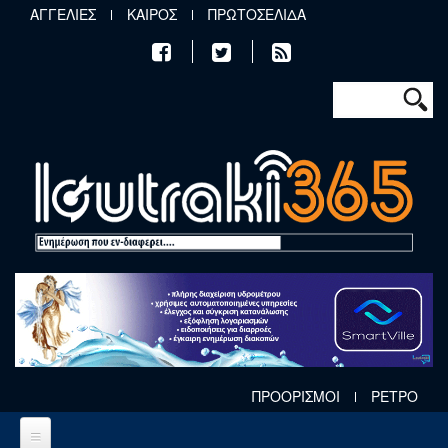
Παράκαμψη προς το κυρίως περιεχόμενο
ΑΓΓΕΛΙΕΣ
ΚΑΙΡΟΣ
ΠΡΩΤΟΣΕΛΙΔΑ
Φόρμα αν
Αναζήτηση
ΠΡΟΟΡΙΣΜΟΙ
ΡΕΤΡΟ