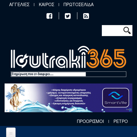
Παράκαμψη προς το κυρίως περιεχόμενο
ΑΓΓΕΛΙΕΣ
ΚΑΙΡΟΣ
ΠΡΩΤΟΣΕΛΙΔΑ
Φόρμα αν
Αναζήτηση
ΠΡΟΟΡΙΣΜΟΙ
ΡΕΤΡΟ