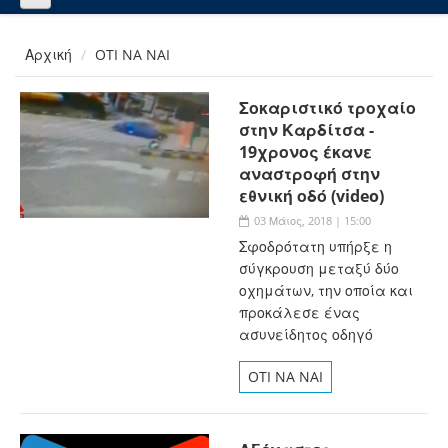
Αρχική
OTI NA NAI
Σοκαριστικό τροχαίο
στην Καρδίτσα -
19χρονος έκανε
αναστροφή στην
εθνική οδό (video)
03 Μάιος, 2018 | 15:00
Σφοδρότατη υπήρξε η
σύγκρουση μεταξύ δύο
οχημάτων, την οποία και
προκάλεσε ένας
ασυνείδητος οδηγό
OTI NA NAI