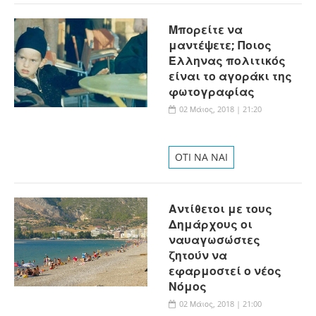
Μπορείτε να
μαντέψετε; Ποιος
Έλληνας πολιτικός
είναι το αγοράκι της
φωτογραφίας
02 Μάιος, 2018 | 21:20
OTI NA NAI
Αντίθετοι με τους
Δημάρχους οι
ναυαγωσώστες
ζητούν να
εφαρμοστεί ο νέος
Νόμος
02 Μάιος, 2018 | 21:00