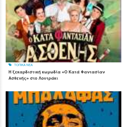
ΤΟΠΙΚΑ ΝΕΑ
Η ξεκαρδιστική κωμωδία «Ο Κατά Φαντασίαν
Ασθενής» στο Λουτράκι