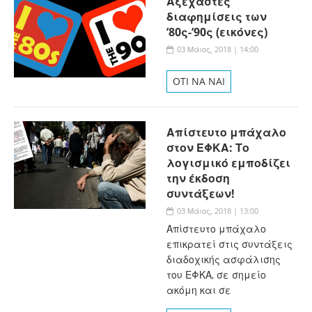
Αξέχαστες
διαφημίσεις των
’80ς-’90ς (εικόνες)
03 Μάιος, 2018 | 14:00
OTI NA NAI
Απίστευτο μπάχαλο
στον ΕΦΚΑ: Το
λογισμικό εμποδίζει
την έκδοση
συντάξεων!
03 Μάιος, 2018 | 13:00
Απίστευτο μπάχαλο
επικρατεί στις συντάξεις
διαδοχικής ασφάλισης
του ΕΦΚΑ, σε σημείο
ακόμη και σε