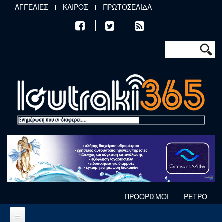
Παράκαμψη προς το κυρίως περιεχόμενο
ΑΓΓΕΛΙΕΣ
ΚΑΙΡΟΣ
ΠΡΩΤΟΣΕΛΙΔΑ
Φόρμα αν
Αναζήτηση
ΠΡΟΟΡΙΣΜΟΙ
ΡΕΤΡΟ