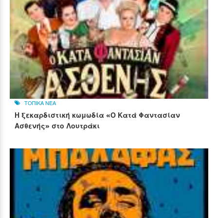
ΤΟΠΙΚΑ ΝΕΑ
Η ξεκαρδιστική κωμωδία «Ο Κατά Φαντασίαν
Ασθενής» στο Λουτράκι