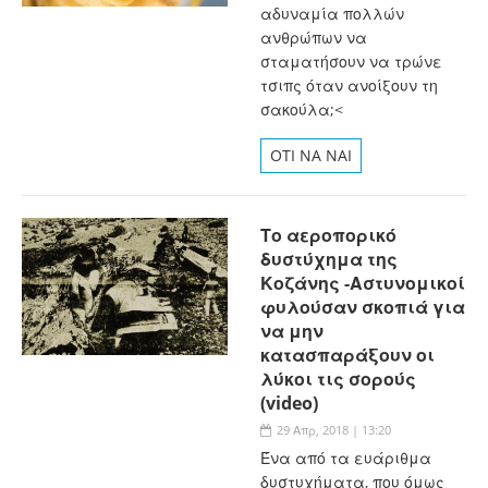
αδυναμία πολλών
ανθρώπων να
σταματήσουν να τρώνε
τσιπς όταν ανοίξουν τη
σακούλα;<
OTI NA NAI
Το αεροπορικό
δυστύχημα της
Κοζάνης -Αστυνομικοί
φυλούσαν σκοπιά για
να μην
κατασπαράξουν οι
λύκοι τις σορούς
(video)
29 Απρ, 2018 | 13:20
Ένα από τα ευάριθμα
δυστυχήματα, που όμως