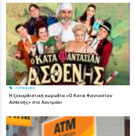
ΤΟΠΙΚΑ ΝΕΑ
Η ξεκαρδιστική κωμωδία «Ο Κατά Φαντασίαν
Ασθενής» στο Λουτράκι