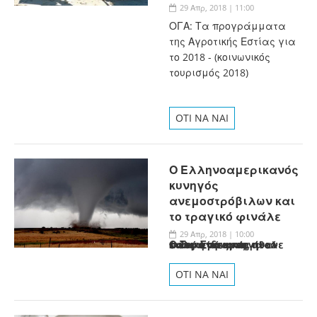
29 Απρ, 2018 | 11:00
ΟΓΑ: Τα προγράμματα
της Αγροτικής Εστίας για
το 2018 - (κοινωνικός
τουρισμός 2018)
OTI NA NAI
Ο Ελληνοαμερικανός
κυνηγός
ανεμοστρόβιλων και
το τραγικό φινάλε
29 Απρ, 2018 | 10:00
Ο Τιμ Σαμαράς ήθελε πάντα να κυνηγά καταιγίδες και ήταν ένας από τους καλύτερους σε αυτό
OTI NA NAI