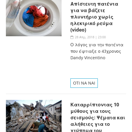
Απίστευτη πατέντα
για να βάζετε
πλυντήριο χωρίς
ηλεκτρικό ρεύμα
(video)
28 Απρ, 2018 | 23:00
Ο λόγος για την πατέντα
που έφτιαξε ο 43χρονος
Dandy Vincentino
OTI NA NAI
Καταρρίπτοντας 10
μύθους για τους
σεισμούς: Ψέματα και
αλήθειες για το
χτύπημα του