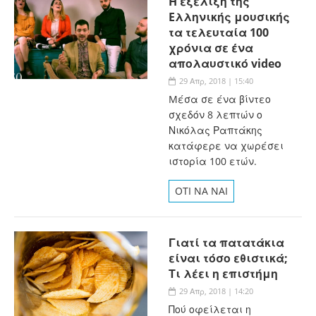
H εξέλιξη της
Eλληνικής μουσικής
τα τελευταία 100
χρόνια σε ένα
απολαυστικό video
29 Απρ, 2018 | 15:40
Mέσα σε ένα βίντεο
σχεδόν 8 λεπτών ο
Νικόλας Ραπτάκης
κατάφερε να χωρέσει
ιστορία 100 ετών.
OTI NA NAI
Γιατί τα πατατάκια
είναι τόσο εθιστικά;
Τι λέει η επιστήμη
29 Απρ, 2018 | 14:20
Πού οφείλεται η