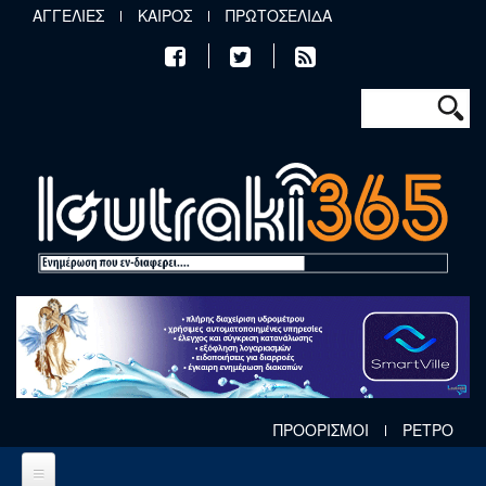
Παράκαμψη προς το κυρίως περιεχόμενο
ΑΓΓΕΛΙΕΣ
ΚΑΙΡΟΣ
ΠΡΩΤΟΣΕΛΙΔΑ
Φόρμα αν
Αναζήτηση
ΠΡΟΟΡΙΣΜΟΙ
ΡΕΤΡΟ