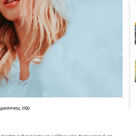
μοσύνης (IQ)
λάχιστο ενδιαφέρον να μάθουν νέα πράγματα ή να