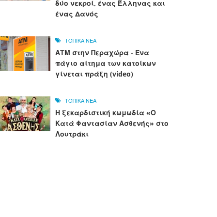
δύο νεκροί, ένας Έλληνας και
ένας Δανός
ΤΟΠΙΚΑ ΝΕΑ
ΑΤΜ στην Περαχώρα - Ένα
πάγιο αίτημα των κατοίκων
γίνεται πράξη (video)
ΤΟΠΙΚΑ ΝΕΑ
Η ξεκαρδιστική κωμωδία «Ο
Κατά Φαντασίαν Ασθενής» στο
Λουτράκι