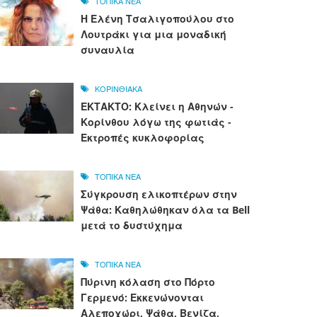
ΤΟΠΙΚΑ ΝΕΑ
Η Ελένη Τσαλιγοπούλου στο
Λουτράκι για μια μοναδική
συναυλία
ΚΟΡΙΝΘΙΑΚΑ
ΕΚΤΑΚΤΟ: Κλείνει η Αθηνών -
Κορίνθου λόγω της φωτιάς -
Εκτροπές κυκλοφορίας
ΤΟΠΙΚΑ ΝΕΑ
Σύγκρουση ελικοπτέρων στην
Ψάθα: Καθηλώθηκαν όλα τα Bell
μετά το δυστύχημα
ΤΟΠΙΚΑ ΝΕΑ
Πύρινη κόλαση στο Πόρτο
Γερμενό: Εκκενώνονται
Αλεποχώρι, Ψάθα, Βενίζα,