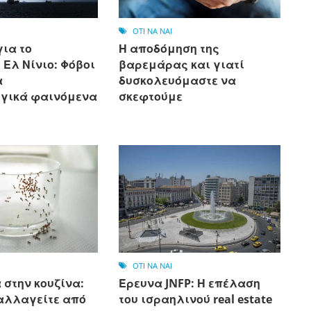
OTI NA NAI
ια το
Η αποδόμηση της
Ελ Νίνιο: Φόβοι
βαρεμάρας και γιατί
α
δυσκολευόμαστε να
γικά φαινόμενα
σκεφτούμε
OTI NA NAI
 στην κουζίνα:
Έρευνα JNFP: Η επέλαση
αλλαγείτε από
του ισραηλινού real estate