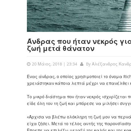
Άνδρας που ήταν νεκρός γι
ζωή μετά θάνατον
20 Μάιος, 2018 | 23:34
By
Αλέξανδρος Κανδ
Ένας άνδρας, ο οποίος χρησιμοποιεί το όνομα Ric
χρειάστηκαν κάποια λεπτά μέχρι να επανέλθει κ
Το μικρό διάστημα που ήταν νεκρός ισχυρίζεται π
είδε όλη του τη ζωή και μπόρεσε να μιλήσει συγ
«Άρχισα να βλέπω ολόκληρη τη ζωή μου να περνά
είχα ζήσει. Μετά το τέλος αυτής της παρουσίαση
Έπρεπε να επιλέξω μεταξύ της καλής και της κ