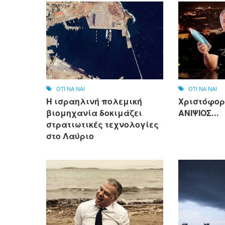
OTI NA NAI
OTI NA NAI
Η ισραηλινή πολεμική
Χριστόφορ
βιομηχανία δοκιμάζει
ΑΝΙΨΙΟΣ...
στρατιωτικές τεχνολογίες
στο Λαύριο