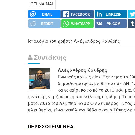
OTI NA NAI
EMAIL
FACEBOOK
LINKEDIN
REDDIT
WHATSAPP
VK.COM
Ιστολόγιο του χρήστη Αλέξανδρος Κανδρής
Συντάκτης
Αλέξανδρος Κανδρής
Γνωστός και ως alex. Ξεκίνησε το 2
δημοσιογραφία, με θητεία σε ΑΝΤ1, 
καλοκαίρι και από το 2010 μόνιμα. 
είναι: η ενημέρωση, η αποκάλυψη, η είδηση. Το 
μότο, αυτό του Αλμπέρ Καμί: Ο ελεύθερος Τύπος 
ελευθερία, είναι απόλυτα βέβαιο ότι ο Τύπος δεν
ΠΕΡΙΣΣΟΤΕΡΑ ΝΕΑ