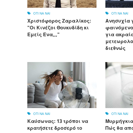
OTI NA NAI
OTI NA NAI
Χριστόφορος Ζαραλίκος:
Ανησυχία γ
"Οι Κινέζοι Θουκυδίδη κι
φαινόμενο 
Εμείς Ένα,,,"
για ακραί
μετεωρολο
διεθνώς
OTI NA NAI
OTI NA NAI
Καύσωνας: 13 τρόποι να
Μυρμήγκια
κρατήσετε δροσερό το
Πώς θα απ