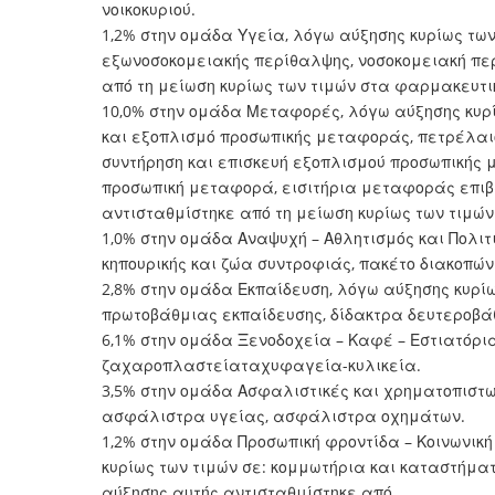
νοικοκυριού.
1,2% στην ομάδα Υγεία, λόγω αύξησης κυρίως των
εξωνοσοκομειακής περίθαλψης, νοσοκομειακή πε
από τη μείωση κυρίως των τιμών στα φαρμακευτι
10,0% στην ομάδα Μεταφορές, λόγω αύξησης κυρί
και εξοπλισμό προσωπικής μεταφοράς, πετρέλαιο 
συντήρηση και επισκευή εξοπλισμού προσωπικής 
προσωπική μεταφορά, εισιτήρια μεταφοράς επιβ
αντισταθμίστηκε από τη μείωση κυρίως των τιμώ
1,0% στην ομάδα Αναψυχή – Αθλητισμός και Πολιτ
κηπουρικής και ζώα συντροφιάς, πακέτο διακοπών
2,8% στην ομάδα Εκπαίδευση, λόγω αύξησης κυρίω
πρωτοβάθμιας εκπαίδευσης, δίδακτρα δευτεροβά
6,1% στην ομάδα Ξενοδοχεία – Καφέ – Εστιατόρια
ζαχαροπλαστείαταχυφαγεία-κυλικεία.
3,5% στην ομάδα Ασφαλιστικές και χρηματοπιστωτ
ασφάλιστρα υγείας, ασφάλιστρα οχημάτων.
1,2% στην ομάδα Προσωπική φροντίδα – Κοινωνικ
κυρίως των τιμών σε: κομμωτήρια και καταστήμα
αύξησης αυτής αντισταθμίστηκε από