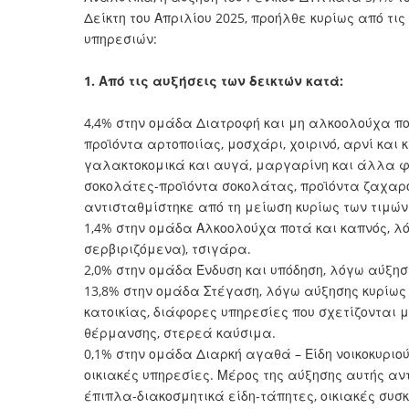
Δείκτη του Απριλίου 2025, προήλθε κυρίως από τ
υπηρεσιών:
1. Από τις αυξήσεις των δεικτών κατά:
4,4% στην ομάδα Διατροφή και μη αλκοολούχα πο
προϊόντα αρτοποιίας, μοσχάρι, χοιρινό, αρνί και 
γαλακτοκομικά και αυγά, μαργαρίνη και άλλα φυτ
σοκολάτες-προϊόντα σοκολάτας, προϊόντα ζαχαρο
αντισταθμίστηκε από τη μείωση κυρίως των τιμών
1,4% στην ομάδα Αλκοολούχα ποτά και καπνός, λ
σερβιριζόμενα), τσιγάρα.
2,0% στην ομάδα Ένδυση και υπόδηση, λόγω αύξηση
13,8% στην ομάδα Στέγαση, λόγω αύξησης κυρίως τ
κατοικίας, διάφορες υπηρεσίες που σχετίζονται μ
θέρμανσης, στερεά καύσιμα.
0,1% στην ομάδα Διαρκή αγαθά – Είδη νοικοκυριού
οικιακές υπηρεσίες. Μέρος της αύξησης αυτής αν
έπιπλα-διακοσμητικά είδη-τάπητες, οικιακές συσ