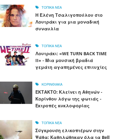
ΤΟΠΙΚΑ ΝΕΑ
Η Ελένη Τσαλιγοπούλου στο
Λουτράκι για μια μοναδική
συναυλία
ΤΟΠΙΚΑ ΝΕΑ
Λουτράκι: «WE TURN BACK TIME
II» - Μια μουσική βραδιά
γεμάτη αγαπημένες επιτυχίες
ΚΟΡΙΝΘΙΑΚΑ
ΕΚΤΑΚΤΟ: Κλείνει η Αθηνών -
Κορίνθου λόγω της φωτιάς -
Εκτροπές κυκλοφορίας
ΤΟΠΙΚΑ ΝΕΑ
Σύγκρουση ελικοπτέρων στην
Ψάθα: Καθηλώθηκαν όλα τα Bell