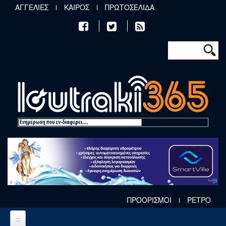
Παράκαμψη προς το κυρίως περιεχόμενο
ΑΓΓΕΛΙΕΣ
ΚΑΙΡΟΣ
ΠΡΩΤΟΣΕΛΙΔΑ
Φόρμα αν
Αναζήτηση
ΠΡΟΟΡΙΣΜΟΙ
ΡΕΤΡΟ