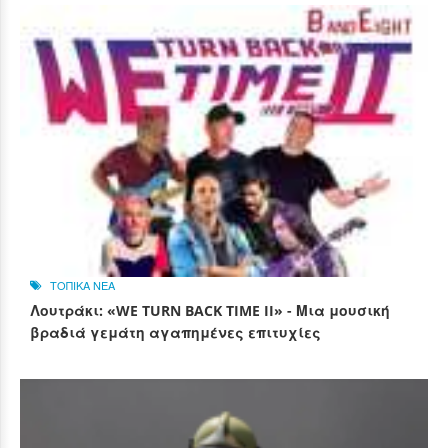
ΤΟΠΙΚΑ ΝΕΑ
Λουτράκι: «WE TURN BACK TIME II» - Μια μουσική
βραδιά γεμάτη αγαπημένες επιτυχίες