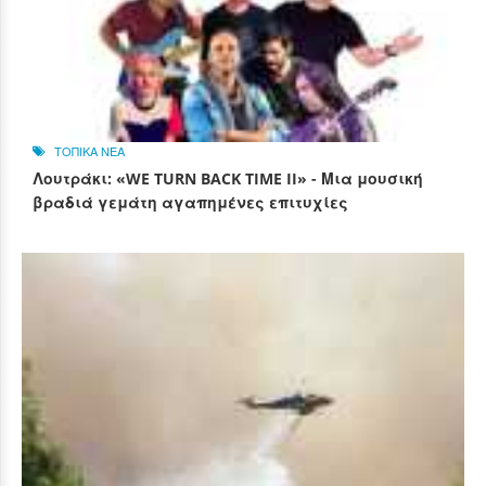
ΤΟΠΙΚΑ ΝΕΑ
Λουτράκι: «WE TURN BACK TIME II» - Μια μουσική
βραδιά γεμάτη αγαπημένες επιτυχίες