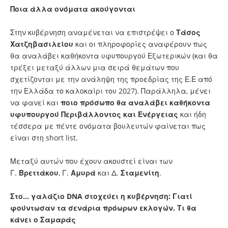
Ποια άλλα ονόματα ακούγονται
Στην κυβέρνηση αναμένεται να επιστρέψει ο
Τάσος
Χατζηβασιλείου
και οι πληροφορίες αναφέρουν πως
θα αναλάβει καθήκοντα υφυπουργού Εξωτερικών (και θα
τρέξει μεταξύ άλλων μια σειρά θεμάτων που
σχετίζονται με την ανάληψη της προεδρίας της Ε.Ε από
την Ελλάδα το καλοκαίρι του 2027). Παράλληλα, μένει
να φανεί και
ποιο πρόσωπο θα αναλάβει καθήκοντα
υφυπουργού Περιβάλλοντος και Ενέργειας
και ήδη
τέσσερα με πέντε ονόματα βουλευτών φαίνεται πως
είναι στη short list.
Μεταξύ αυτών που έχουν ακουστεί είναι των
Γ.
Βρεττάκου
, Γ.
Αμυρά
και Δ.
Σταμενίτη
.
Στο… γαλάζιο DNA στοχεύει η κυβέρνηση: Γιατί
φούντωσαν τα σενάρια πρόωρων εκλογών. Τι θα
κάνει ο Σαμαράς