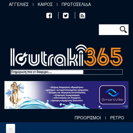
Παράκαμψη προς το κυρίως περιεχόμενο
ΑΓΓΕΛΙΕΣ
ΚΑΙΡΟΣ
ΠΡΩΤΟΣΕΛΙΔΑ
Φόρμα αν
Αναζήτηση
ΠΡΟΟΡΙΣΜΟΙ
ΡΕΤΡΟ