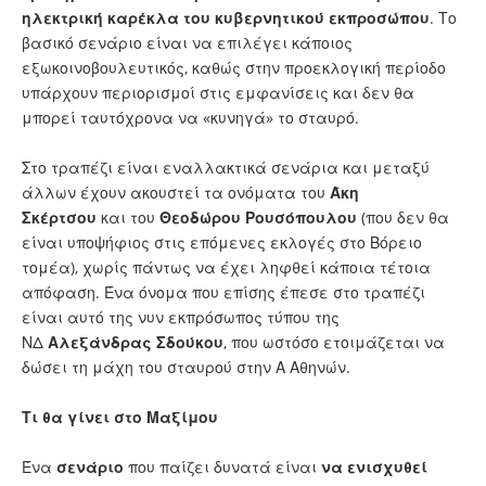
ηλεκτρική καρέκλα του κυβερνητικού εκπροσώπου
. Το
βασικό σενάριο είναι να επιλέγει κάποιος
εξωκοινοβουλευτικός, καθώς στην προεκλογική περίοδο
υπάρχουν περιορισμοί στις εμφανίσεις και δεν θα
μπορεί ταυτόχρονα να «κυνηγά» το σταυρό.
Στο τραπέζι είναι εναλλακτικά σενάρια και μεταξύ
άλλων έχουν ακουστεί τα ονόματα του
Άκη
Σκέρτσου
και του
Θεοδώρου Ρουσόπουλου
(που δεν θα
είναι υποψήφιος στις επόμενες εκλογές στο Βόρειο
τομέα), χωρίς πάντως να έχει ληφθεί κάποια τέτοια
απόφαση. Ένα όνομα που επίσης έπεσε στο τραπέζι
είναι αυτό της νυν εκπρόσωπος τύπου της
ΝΔ
Αλεξάνδρας Σδούκου
, που ωστόσο ετοιμάζεται να
δώσει τη μάχη του σταυρού στην Α Αθηνών.
Τι θα γίνει στο Μαξίμου
Ένα
σενάριο
που παίζει δυνατά είναι
να ενισχυθεί