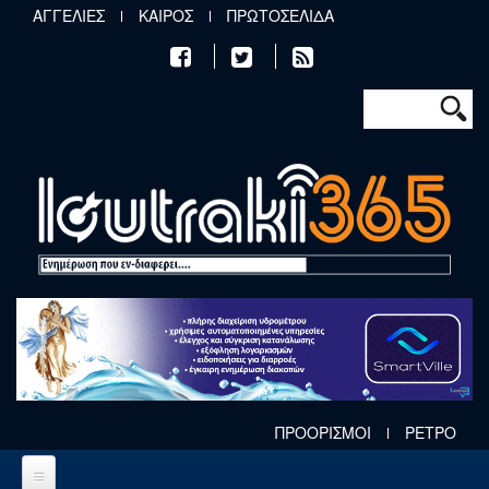
Παράκαμψη προς το κυρίως περιεχόμενο
ΑΓΓΕΛΙΕΣ
ΚΑΙΡΟΣ
ΠΡΩΤΟΣΕΛΙΔΑ
Φόρμα αν
Αναζήτηση
ΠΡΟΟΡΙΣΜΟΙ
ΡΕΤΡΟ