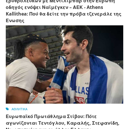
ερυθρόλευκων με Μεντιλίμπαρ στην Ευρώπη
οδηγός ενόψει Ναϊμέγκεν – ΑΕΚ - Athens
Kallithea: Πού θα δείτε την πρόβα τζενεράλε της
Ένωσης
ΑΘΛΗΤΙΚΑ
Ευρωπαϊκό Πρωτάθλημα Στίβου: Πότε
αγωνίζονται Τεντόγλου, Καραλής, Στεφανίδη,