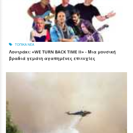
ΤΟΠΙΚΑ ΝΕΑ
Λουτράκι: «WE TURN BACK TIME II» - Μια μουσική
βραδιά γεμάτη αγαπημένες επιτυχίες