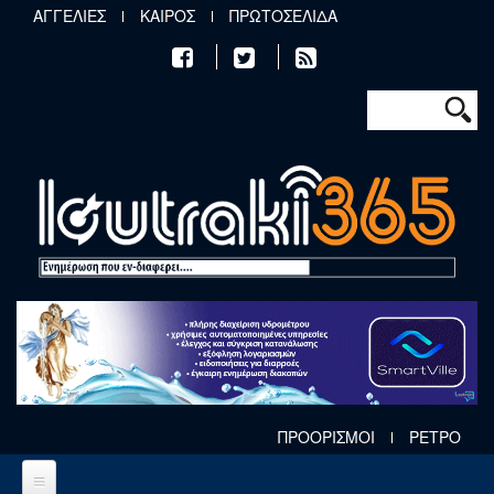
Παράκαμψη προς το κυρίως περιεχόμενο
ΑΓΓΕΛΙΕΣ
ΚΑΙΡΟΣ
ΠΡΩΤΟΣΕΛΙΔΑ
Φόρμα αν
Αναζήτηση
ΠΡΟΟΡΙΣΜΟΙ
ΡΕΤΡΟ