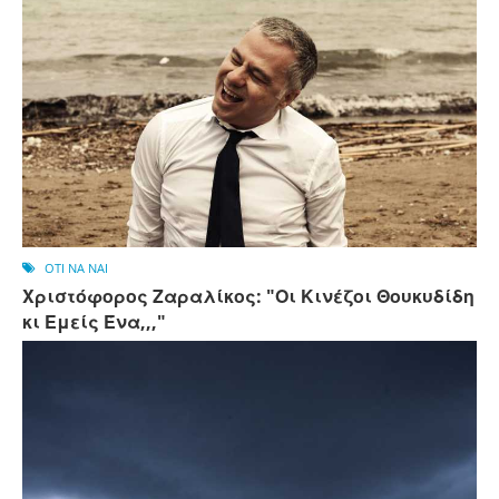
OTI NA NAI
Χριστόφορος Ζαραλίκος: "Οι Κινέζοι Θουκυδίδη
κι Εμείς Ένα,,,"