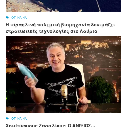
OTI NA NAI
Η ισραηλινή πολεμική βιομηχανία δοκιμάζει
στρατιωτικές τεχνολογίες στο Λαύριο
OTI NA NAI
Χριστόφορος Ζαραλίκος: Ο ΑΝΙΨΙΟΣ...