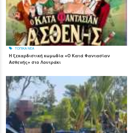
ΤΟΠΙΚΑ ΝΕΑ
Η ξεκαρδιστική κωμωδία «Ο Κατά Φαντασίαν
Ασθενής» στο Λουτράκι