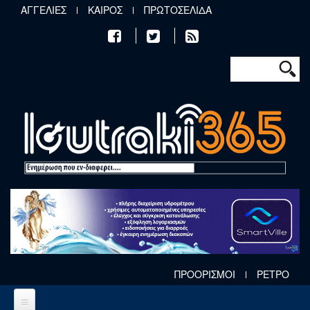
Παράκαμψη προς το κυρίως περιεχόμενο
ΑΓΓΕΛΙΕΣ
ΚΑΙΡΟΣ
ΠΡΩΤΟΣΕΛΙΔΑ
Φόρμα αν
Αναζήτηση
ΠΡΟΟΡΙΣΜΟΙ
ΡΕΤΡΟ