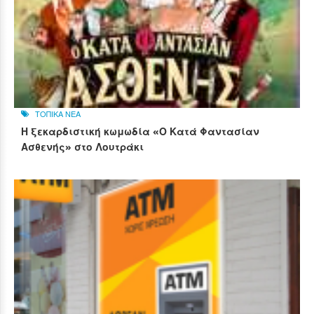
ΤΟΠΙΚΑ ΝΕΑ
Η ξεκαρδιστική κωμωδία «Ο Κατά Φαντασίαν
Ασθενής» στο Λουτράκι