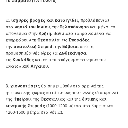
Tο Σάββατο (17/11/2018)
α.
ισχυρές βροχές και καταιγίδες
προβλέπονται
στα
νησιά του Ιονίου
, την
Πελοπόννησο
και μέχρι το
απόγευμα στην
Κρήτη
. Βαθμιαία τα φαινόμενα θα
επηρεάσουν τη
Θεσσαλία
, τις
Σποράδες
,
την
ανατολική Στερεά
, την
Εύβοια
, από τις
προμεσημβρινές ώρες τα
Δωδεκάνησα
,
τις
Κυκλάδες
και από το απόγευμα τα νησιά του
ανατολικού
Αιγαίου
.
β.
χιονοπτώσεις
θα σημειωθούν στα ορεινά της
ηπειρωτικής χώρας κατά τόπους πιο πυκνές στα ορεινά
της
Ηπείρου
, της
Θεσσαλίας
και της
δυτικής και
κεντρικής Στερεάς
(1000-1200 μέτρα στα βόρεια και
1200-1500 μέτρα στα νότια).