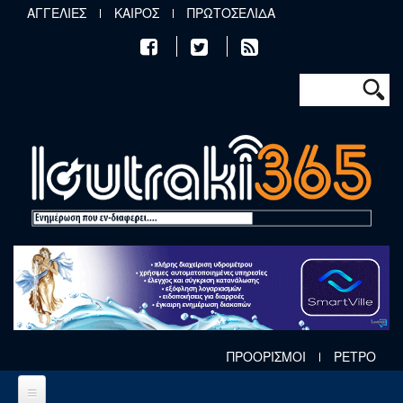
Παράκαμψη προς το κυρίως περιεχόμενο
ΑΓΓΕΛΙΕΣ
ΚΑΙΡΟΣ
ΠΡΩΤΟΣΕΛΙΔΑ
Φόρμα αν
Αναζήτηση
ΠΡΟΟΡΙΣΜΟΙ
ΡΕΤΡΟ