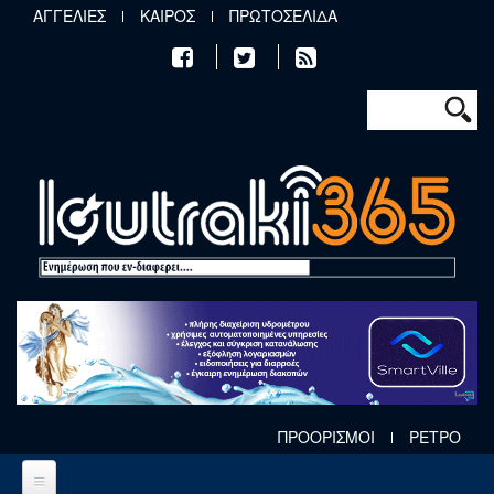
Παράκαμψη προς το κυρίως περιεχόμενο
ΑΓΓΕΛΙΕΣ
ΚΑΙΡΟΣ
ΠΡΩΤΟΣΕΛΙΔΑ
Φόρμα αν
Αναζήτηση
ΠΡΟΟΡΙΣΜΟΙ
ΡΕΤΡΟ