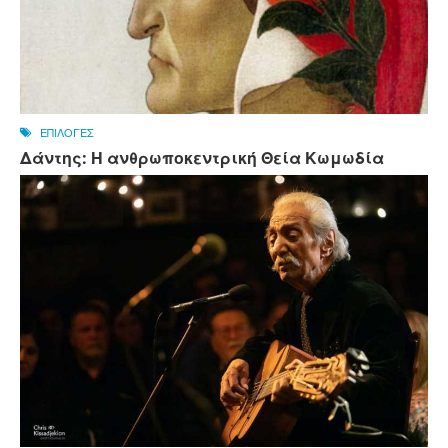
ΕΠΙΛΟΓΕΣ
Δάντης: Η ανθρωποκεντρική Θεία Κωμωδία