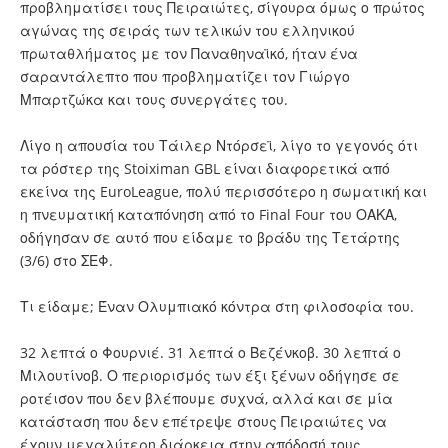
προβληματίσει τους Πειραιώτες, σίγουρα όμως ο πρώτος
αγώνας της σειράς των τελικών του ελληνικού
πρωταθλήματος με τον Παναθηναϊκό, ήταν ένα
σαραντάλεπτο που προβληματίζει τον Γιώργο
Μπαρτζώκα και τους συνεργάτες του.
Λίγο η απουσία του Τάιλερ Ντόρσεϊ, λίγο το γεγονός ότι
τα ρόστερ της Stoiximan GBL είναι διαφορετικά από
εκείνα της EuroLeague, πολύ περισσότερο η σωματική και
η πνευματική καταπόνηση από το Final Four του ΟΑΚΑ,
οδήγησαν σε αυτό που είδαμε το βράδυ της Τετάρτης
(3/6) στο ΣΕΦ.
Τι είδαμε; Έναν Ολυμπιακό κόντρα στη φιλοσοφία του.
32 λεπτά ο Φουρνιέ. 31 λεπτά ο Βεζένκοβ. 30 λεπτά ο
Μιλουτίνοβ. Ο περιορισμός των έξι ξένων οδήγησε σε
ροτέισον που δεν βλέπουμε συχνά, αλλά και σε μία
κατάσταση που δεν επέτρεψε στους Πειραιώτες να
έχουν μεγαλύτερη διάρκεια στην απόδοσή τους.