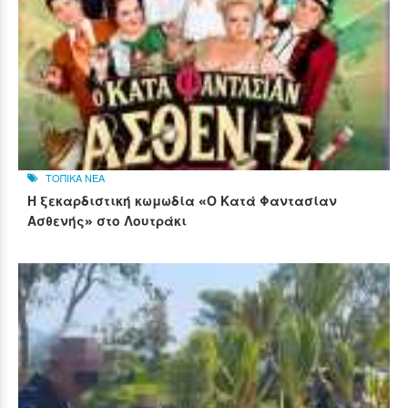
ΤΟΠΙΚΑ ΝΕΑ
Η ξεκαρδιστική κωμωδία «Ο Κατά Φαντασίαν
Ασθενής» στο Λουτράκι