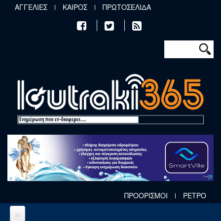
Παράκαμψη προς το κυρίως περιεχόμενο
ΑΓΓΕΛΙΕΣ
ΚΑΙΡΟΣ
ΠΡΩΤΟΣΕΛΙΔΑ
Φόρμα αν
Αναζήτηση
ΠΡΟΟΡΙΣΜΟΙ
ΡΕΤΡΟ