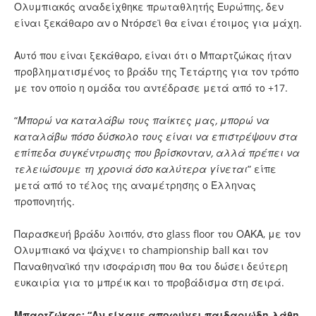
Ολυμπιακός αναδείχθηκε πρωταθλητής Ευρώπης, δεν
είναι ξεκάθαρο αν ο Ντόρσεϊ θα είναι έτοιμος για μάχη.
Αυτό που είναι ξεκάθαρο, είναι ότι ο Μπαρτζώκας ήταν
προβληματισμένος το βράδυ της Τετάρτης για τον τρόπο
με τον οποίο η ομάδα του αντέδρασε μετά από το +17.
“
Μπορώ να καταλάβω τους παίκτες μας, μπορώ να
καταλάβω πόσο δύσκολο τους είναι να επιστρέψουν στα
επίπεδα συγκέντρωσης που βρίσκονταν, αλλά πρέπει να
τελειώσουμε τη χρονιά όσο καλύτερα γίνεται
” είπε
μετά από το τέλος της αναμέτρησης ο Έλληνας
προπονητής.
Παρασκευή βράδυ λοιπόν, στο glass floor του ΟΑΚΑ, με τον
Ολυμπιακό να ψάχνει το championship ball και τον
Παναθηναϊκό την ισοφάριση που θα του δώσει δεύτερη
ευκαιρία για το μπρέικ και το προβάδισμα στη σειρά.
Μπαρτζώκας: “Αν είχαμε αποφύγει παιδαριώδη λάθη