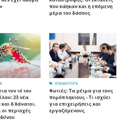
»
που κάηκαν και η επόμενη
μέρα του δάσους
Α
ΕΠΙΚΑΙΡΟΤΗΤΑ
ια τον ιό του
Φωτιές: Τα μέτρα για τους
ίλου: 23 νέα
πυρόπληκτους - Τι ισχύει
και 6 θάνατοι.
για επιχειρήσεις και
ι οι περιοχές
εργαζόμενους
νδύνου