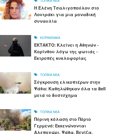
ΤΟΠΙΚΑ ΝΕΑ
Η Ελένη Τσαλιγοπούλου στο
Λουτράκι για μια μοναδική
συναυλία
ΚΟΡΙΝΘΙΑΚΑ
ΕΚΤΑΚΤΟ: Κλείνει η Αθηνών -
Κορίνθου λόγω της φωτιάς -
Εκτροπές κυκλοφορίας
ΤΟΠΙΚΑ ΝΕΑ
Σύγκρουση ελικοπτέρων στην
Ψάθα: Καθηλώθηκαν όλα τα Bell
μετά το δυστύχημα
ΤΟΠΙΚΑ ΝΕΑ
Πύρινη κόλαση στο Πόρτο
Γερμενό: Εκκενώνονται
Αλεποχώρι, Ψάθα, Βενίζα,