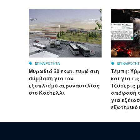
ΕΠΙΚΑΙΡΟΤΗΤΑ
ΕΠΙΚΑΙΡΟΤΗΤ
Μυρωδιά 30 εκατ. ευρώ στη
Τέμπη: Ύβρ
σύμβαση για τον
και για τι
εξοπλισμό αεροναυτιλίας
Τέσσερις μ
στο Καστέλλι
απόφαση τ
για εξέτα
εξωτερικό κ