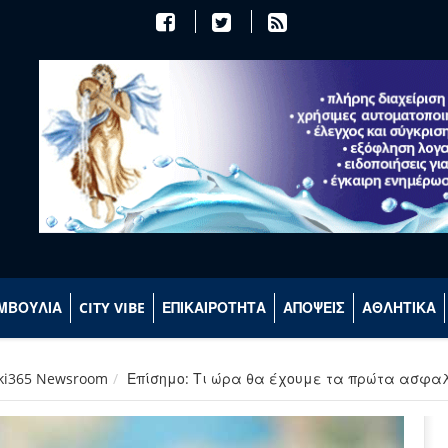
ΜΒΟΥΛΙΑ
CITY VIBE
ΕΠΙΚΑΙΡΟΤΗΤΑ
ΑΠΟΨΕΙΣ
ΑΘΛΗΤΙΚΑ
aki365 Newsroom
Επίσημο: Τι ώρα θα έχουμε τα πρώτα ασφα