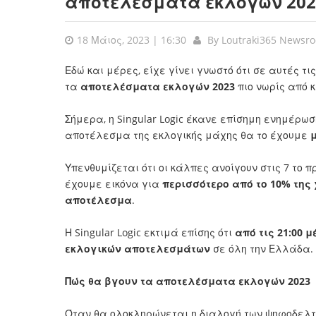
αποτελέσματα εκλογών 202
18 Μάιος, 2023 | 16:30
By
Loutraki365 Newsr
Εδώ και μέρες, είχε γίνει γνωστό ότι σε αυτές τ
τα
αποτελέσματα εκλογών 2023
πιο νωρίς από κ
Σήμερα, η Singular Logic έκανε επίσημη ενημέρω
αποτέλεσμα της εκλογικής μάχης θα το έχουμε
Υπενθυμίζεται ότι οι κάλπες ανοίγουν στις 7 το πρ
έχουμε εικόνα για
περισσότερο από το 10% της
αποτέλεσμα
.
Η Singular Logic εκτιμά επίσης ότι
από τις 21:00 μ
εκλογικών αποτελεσμάτων
σε όλη την Ελλάδα.
Πώς θα βγουν τα αποτελέσματα εκλογών 2023
Όταν θα ολοκληρώνεται η διαλογή των ψηφοδελτί