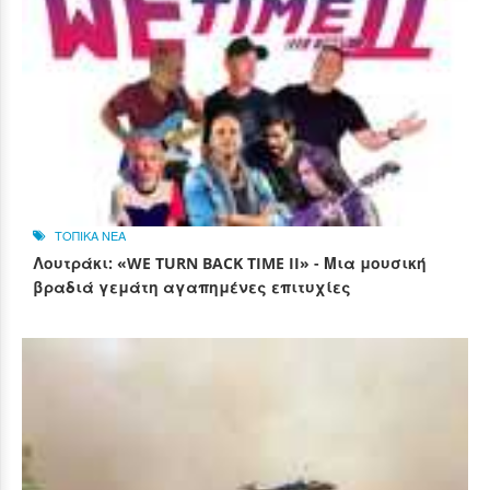
ΤΟΠΙΚΑ ΝΕΑ
Λουτράκι: «WE TURN BACK TIME II» - Μια μουσική
βραδιά γεμάτη αγαπημένες επιτυχίες