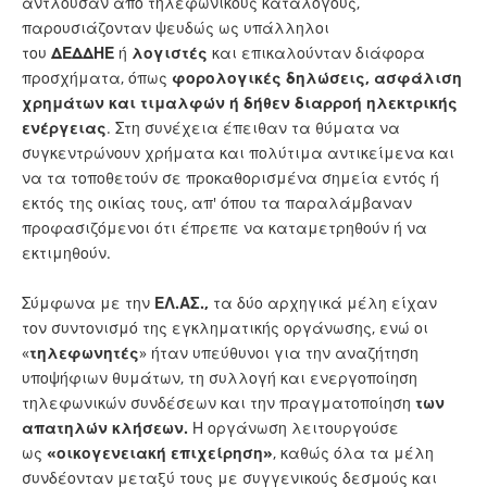
αντλούσαν από τηλεφωνικούς καταλόγους,
παρουσιάζονταν ψευδώς ως υπάλληλοι
του
ΔΕΔΔΗΕ
ή
λογιστές
και επικαλούνταν διάφορα
προσχήματα, όπως
φορολογικές δηλώσεις, ασφάλιση
χρημάτων και τιμαλφών ή δήθεν διαρροή ηλεκτρικής
ενέργειας
. Στη συνέχεια έπειθαν τα θύματα να
συγκεντρώνουν χρήματα και πολύτιμα αντικείμενα και
να τα τοποθετούν σε προκαθορισμένα σημεία εντός ή
εκτός της οικίας τους, απ' όπου τα παραλάμβαναν
προφασιζόμενοι ότι έπρεπε να καταμετρηθούν ή να
εκτιμηθούν.
Σύμφωνα με την
ΕΛ.ΑΣ.,
τα δύο αρχηγικά μέλη είχαν
τον συντονισμό της εγκληματικής οργάνωσης, ενώ οι
«
τηλεφωνητές
» ήταν υπεύθυνοι για την αναζήτηση
υποψήφιων θυμάτων, τη συλλογή και ενεργοποίηση
τηλεφωνικών συνδέσεων και την πραγματοποίηση
των
απατηλών κλήσεων.
Η οργάνωση λειτουργούσε
ως
«οικογενειακή επιχείρηση»
, καθώς όλα τα μέλη
συνδέονταν μεταξύ τους με συγγενικούς δεσμούς και