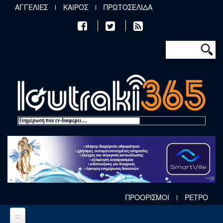
Παράκαμψη προς το κυρίως περιεχόμενο
ΑΓΓΕΛΙΕΣ
ΚΑΙΡΟΣ
ΠΡΩΤΟΣΕΛΙΔΑ
Φόρμα αν
Αναζήτηση
ΠΡΟΟΡΙΣΜΟΙ
ΡΕΤΡΟ