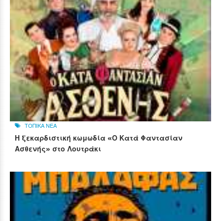
ΤΟΠΙΚΑ ΝΕΑ
Η ξεκαρδιστική κωμωδία «Ο Κατά Φαντασίαν
Ασθενής» στο Λουτράκι