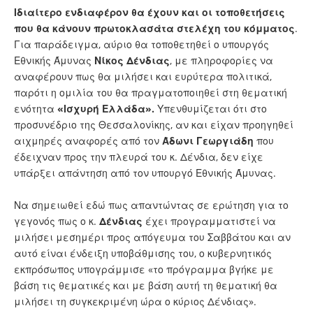
Ιδιαίτερο ενδιαφέρον θα έχουν και οι τοποθετήσεις
που θα κάνουν πρωτοκλασάτα στελέχη του κόμματος
.
Για παράδειγμα, αύριο θα τοποθετηθεί ο υπουργός
Εθνικής Άμυνας
Νίκος
Δένδιας
, με πληροφορίες να
αναφέρουν πως θα μιλήσει και ευρύτερα πολιτικά,
παρότι η ομιλία του θα πραγματοποιηθεί στη θεματική
ενότητα
«Ισχυρή Ελλάδα».
Υπενθυμίζεται ότι στο
προσυνέδριο της Θεσσαλονίκης, αν και είχαν προηγηθεί
αιχμηρές αναφορές από τον
Άδωνι
Γεωργιάδη
που
έδειχναν προς την πλευρά του κ. Δένδια, δεν είχε
υπάρξει απάντηση από τον υπουργό Εθνικής Άμυνας.
Να σημειωθεί εδώ πως απαντώντας σε ερώτηση για το
γεγονός πως ο κ.
Δένδιας
έχει προγραμματιστεί να
μιλήσει μεσημέρι προς απόγευμα του Σαββάτου και αν
αυτό είναι ένδειξη υποβάθμισης του, ο κυβερνητικός
εκπρόσωπος υπογράμμισε «το πρόγραμμα βγήκε με
βάση τις θεματικές και με βάση αυτή τη θεματική θα
μιλήσει τη συγκεκριμένη ώρα ο κύριος Δένδιας».