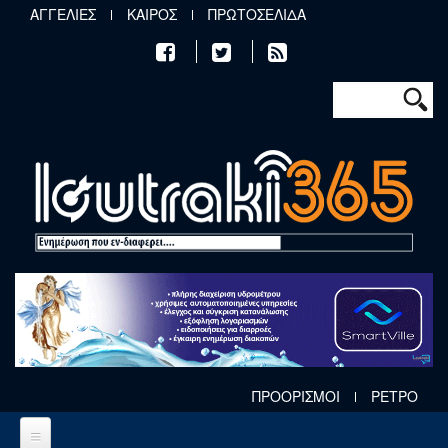
Παράκαμψη προς το κυρίως περιεχόμενο
ΑΓΓΕΛΙΕΣ
ΚΑΙΡΟΣ
ΠΡΩΤΟΣΕΛΙΔΑ
Φόρμα αν
Αναζήτηση
ΠΡΟΟΡΙΣΜΟΙ
ΡΕΤΡΟ