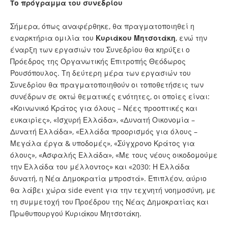
To πρόγραμμα του συνεδρίου
Σήμερα, όπως αναφέρθηκε, θα πραγματοποιηθεί η
εναρκτήρια ομιλία του
Κυριάκου Μητσοτάκη
, ενώ την
έναρξη των εργασιών του Συνεδρίου θα κηρύξει ο
Πρόεδρος της Οργανωτικής Επιτροπής Θεόδωρος
Ρουσόπουλος. Τη δεύτερη μέρα των εργασιών του
Συνεδρίου θα πραγματοποιηθούν οι τοποθετήσεις των
συνέδρων σε οκτώ θεματικές ενότητες, οι οποίες είναι:
«Κοινωνικό Κράτος για όλους – Νέες προοπτικές και
ευκαιρίες», «Ισχυρή Ελλάδα», «Δυνατή Οικονομία –
Δυνατή Ελλάδα», «Ελλάδα προορισμός για όλους –
Μεγάλα έργα & υποδομές», «Σύγχρονο Κράτος για
όλους», «Ασφαλής Ελλάδα», «Με τους νέους οικοδομούμε
την Ελλάδα του μέλλοντος» και «2030: Η Ελλάδα
δυνατή, η Νέα Δημοκρατία μπροστά». Επιπλέον, αύριο
θα λάβει χώρα side event για την τεχνητή νοημοσύνη, με
τη συμμετοχή του Προέδρου της Νέας Δημοκρατίας και
Πρωθυπουργού Κυριάκου Μητσοτάκη.