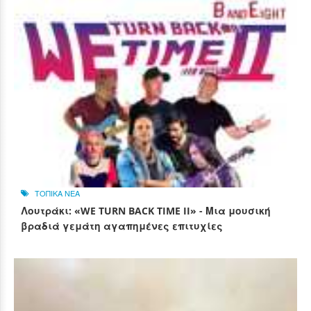
ΤΟΠΙΚΑ ΝΕΑ
Λουτράκι: «WE TURN BACK TIME II» - Μια μουσική
βραδιά γεμάτη αγαπημένες επιτυχίες