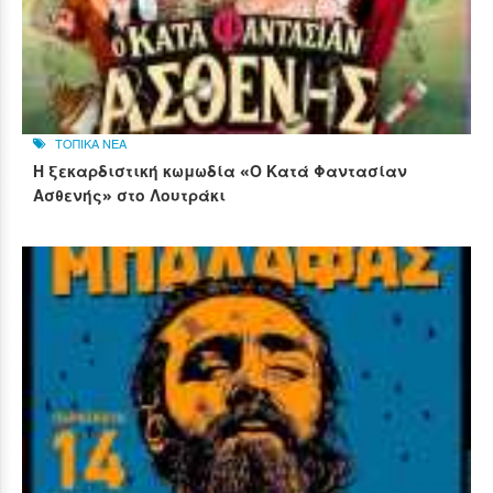
ΤΟΠΙΚΑ ΝΕΑ
Η ξεκαρδιστική κωμωδία «Ο Κατά Φαντασίαν
Ασθενής» στο Λουτράκι