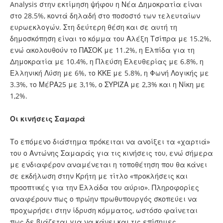
Analysis στην εκτίμηση ψήφου η Νέα Δημοκρατία είναι
στο 28.5%, κοντά δηλαδή στο ποσοστό των τελευταίων
ευρωεκλογών. Στη δεύτερη θέση και σε αυτή τη
δημοσκόπηση είναι το κόμμα του Αλέξη Τσίπρα με 15.2%,
ενώ ακολουθούν το ΠΑΣΟΚ με 11.2%, η Ελπίδα για τη
Δημοκρατία με 10.4%, η Πλεύση Ελευθερίας με 6.8%, η
Ελληνική Λύση με 6%, το ΚΚΕ με 5.8%, η Φωνή Λογικής με
3.3%, το ΜέΡΑ25 με 3,1%, ο ΣΥΡΙΖΑ με 2,3% και η Νίκη με
1,2%.
Οι κινήσεις Σαμαρά
Το επόμενο διάστημα πρόκειται να ανοίξει τα «χαρτιά»
του ο Αντώνης Σαμαράς για τις κινήσεις του, ενώ σήμερα
με ενδιαφέρον αναμένεται η τοποθέτηση που θα κάνει
σε εκδήλωση στην Κρήτη με τίτλο «προκλήσεις και
προοπτικές για την Ελλάδα του αύριο». Πληροφορίες
αναφέρουν πως ο πρώην πρωθυπουργός σκοπεύει να
προχωρήσει στην ίδρυση κόμματος, ωστόσο φαίνεται
πως δε βιάζεται για να κάνει και τις επίσημες