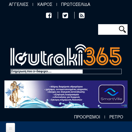
Παράκαμψη προς το κυρίως περιεχόμενο
ΑΓΓΕΛΙΕΣ
ΚΑΙΡΟΣ
ΠΡΩΤΟΣΕΛΙΔΑ
Φόρμα αν
Αναζήτηση
ΠΡΟΟΡΙΣΜΟΙ
ΡΕΤΡΟ