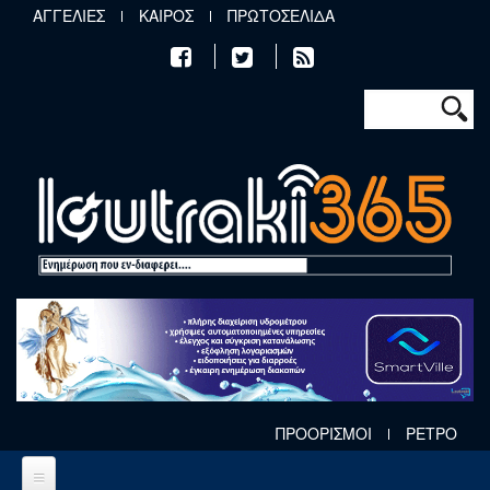
Παράκαμψη προς το κυρίως περιεχόμενο
ΑΓΓΕΛΙΕΣ
ΚΑΙΡΟΣ
ΠΡΩΤΟΣΕΛΙΔΑ
Φόρμα αν
Αναζήτηση
ΠΡΟΟΡΙΣΜΟΙ
ΡΕΤΡΟ