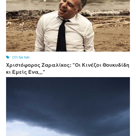
OTI NA NAI
Χριστόφορος Ζαραλίκος: "Οι Κινέζοι Θουκυδίδη
κι Εμείς Ένα,,,"