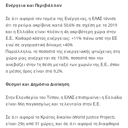
Ενέργεια και Περιβάλλον
Σε ό,τι αφορά τον τομέα της Ενέργειας, η ΕΛΑΣ τόνισε
ότι το ρεύμα ακρίβυνε κατά 50,6% σε σχέση με το 2019
και η Ελλάδα είναι πλέον η 4η ακριβότερη χώρα στην
Ε.Ε.. Καθαρό κόστος ενέργειας: +11% πάνω από την ΕΕ
ενώ σε αγοραστική δύναμη +40%
Παράλληλα, το ποσοστό της ενεργειακής φτώχειας στη
χώρα μας ανέρχεται σε 19,0%, ποσοστό που την
ανεβάζει στην 1η θέση μεταξύ των χωρών της Ε.Ε., όπου
ο μέσος όρος είναι στο 9,2%.
Θεσμοί και Δημόσια Διοίκηση
Στην Ελευθερία του Τύπου, η ΕΛΑΣ επισημαίνει η Ελλάδα
είναι 86η παγκοσμίως και τελευταία στην Ε.Ε.
Σε ό,τι αφορά το Κράτος δικαίου (World Justice Project),
είναι 29η από 31 χώρες, και σε ό,τι αφορά τη διαφθορά