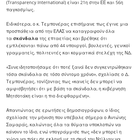
(Transparency International) είναι 21η στην ΕΕ και 56η
παγκοσμίως.
Ειδικότερα, ο κ. Τεμπονέρας επισήμανε πως έγινε μια
προσπάθεια από την ΕΛΑΣ να καταγραφούν όλα
τα
σκάνδαλα
της επταετίας και βρέθηκε ότι
εμπλέκονται πάνω από 44 υπουργοί, βουλευτές, γενικοί
γραμματείς, πολιτευτές και κομματικά στελέχη της ΝΔ.
«Συνειδητοποιήσαμε ότι ποτέ ξανά δεν συγκεντρώθηκαν
τόσα σκάνδαλα σε τόσο σύντομο χρόνο», σχολίασε ο Δ.
Τεμπονέρας, τονίζοντας πως «κανείς δεν μπορεί να
αμφισβητήσει ότι με βάση τα σκάνδαλα, η κυβέρνηση
Μητσοτάκη είναι η πιο διεφθαρμένη».
Απαντώντας σε ερωτήσεις δημοσιογράφων, ο ίδιος
σχολίασε την μήνυση που υπέβαλε σήμερα ο Αντώνης
Σαμαράς, καλώντας όλα τα θύματα υποκλοπών να
κάνουν το ίδιο, ενώ υπογράμμισε πως «δεν μπορεί η
χώρα να πάει σε εκλογή με τη σκιά του Ντίλιαν να