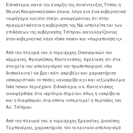
Ειδικότερα, κατά την έναρξη της συνέντευξης Τύπου, η
Θεώνη Κουφονικολάκου έκανε λόγο για ένα κυβερνητικό
«αφήγημα success story», αναφέροντας ότι στην
πραγματικότητα η κυβέρνηση της ΝΔ «υπολείπεται των
επιδόσεων της κυβέρνησης Τσίπρα», καταλογίζοντας
στον κυβερνητικό λόγο «fake news» και «παραποιήσεις».
Από την πλευρά του, ο τομεάρχης Οικονομικών του
κόμματος, Φραγκίσκος Κουτεντάκης, σχολίασε ότι στα
στοιχεία του απολογισμού του πρωθυπουργού, «θα
δυσκολευτεί να βρει κάτι ακριβές» και χαρακτήρισε
«σοκαριστικό» το πόσες «ανακρίβειες» και «εξώφθαλμα
fake news» περιέχουν. Ειδικότερα, ο κ. Κουτεντάκης
αναφέρθηκε στα «κρίσιμα σημεία», όπως η «ακρίβεια
και η διαφθορά», στα οποία «υπερτερεί η περίοδος του
Αλ. Τσίπρα».
Από την πλευρά του, ο τομεάρχης Εργασίας, Διονύσης
Τεμπονέρας, χαρακτήρισε τον τελευταίο απολογισμό