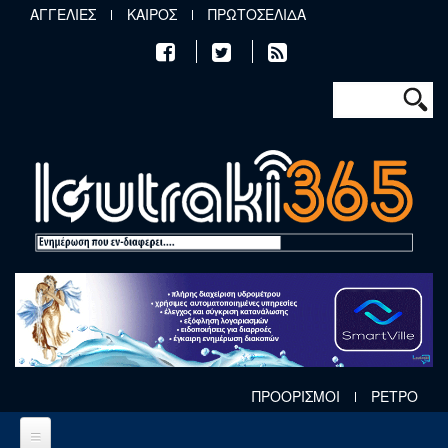
Παράκαμψη προς το κυρίως περιεχόμενο
ΑΓΓΕΛΙΕΣ
ΚΑΙΡΟΣ
ΠΡΩΤΟΣΕΛΙΔΑ
Φόρμα αν
Αναζήτηση
ΠΡΟΟΡΙΣΜΟΙ
ΡΕΤΡΟ