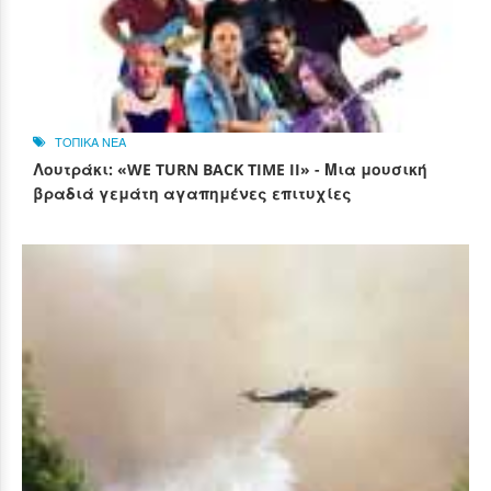
ΤΟΠΙΚΑ ΝΕΑ
Λουτράκι: «WE TURN BACK TIME II» - Μια μουσική
βραδιά γεμάτη αγαπημένες επιτυχίες