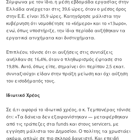
Σύμφωνα με τον ίδιο, η μέση εβδομάδα εργασίας στην
Ελλάδα ανέρχεται στις 39,6 ώρες, όταν ο μέσος όρος
στην Ε.Ε. είναι 35,9 ώρες. Κατηγόρησε μάλιστα την
κυβέρνηση ότι νομοθέτησε το «6ήμερο» και το «13ωρο»,
ενώ, όπως υποστήριξε, την ίδια περίοδο αυξήθηκαν τα
εργατικά ατυχήματα και δυστυχήματα.
Επιπλέον, τόνισε ότι οι αυξήσεις στις συντάξεις
ανήλθαν σε 16,4%, όταν ο πληθωρισμός έφτασε στο
19,8%. Αυτό, όπως είπε, σημαίνει ότι περίπου 2,5 εκατ.
συνταξιούχοι είδαν στην πράξη μείωση και όχι αύξηση
του εισοδήματός τους.
Ιδιωτικό Χρέος
Σε ό,τι αφορά το ιδιωτικό χρέος, ο κ. Τεμπονέρας τόνισε
ότι: «Τα δάνεια δεν εξαφανίστηκαν — μεταφέρθηκαν
από τις τράπεζες στα funds και στους servicers, με
εγγύηση μάλιστα του Δημοσίου. Ο πολίτης τα χρωστάει
ακόμα, απλώς σε πιο σκληρό δανειστή. Και επειδή