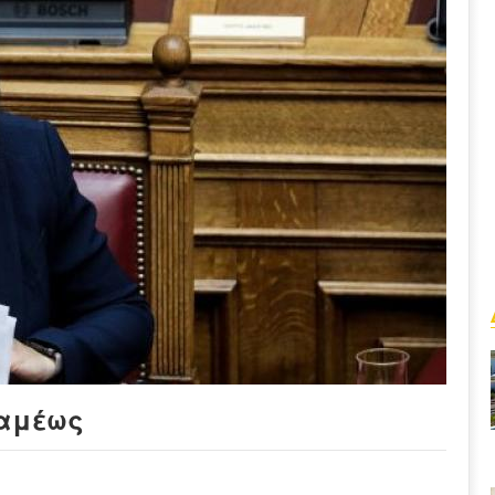
ραμέως