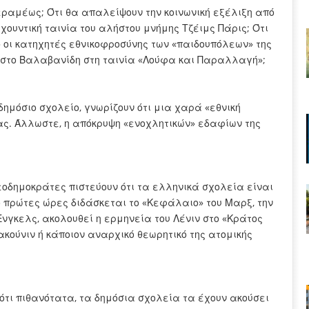
Κεραμέως; Ότι θα απαλείψουν την κοινωνική εξέλιξη από
χουντική ταινία του αλήστου μνήμης Τζέιμς Πάρις; Ότι
 οι κατηχητές εθνικοφροσύνης των «παιδουπόλεων» της
ήστο Βαλαβανίδη στη ταινία «Λούφα και Παραλλαγή»;
ημόσιο σχολείο, γνωρίζουν ότι μια χαρά «εθνική
ας. Άλλωστε, η απόκρυψη «ενοχλητικών» εδαφίων της
εοδημοκράτες πιστεύουν ότι τα ελληνικά σχολεία είναι
ο πρώτες ώρες διδάσκεται το «Κεφάλαιο» του Μαρξ, την
νγκελς, ακολουθεί η ερμηνεία του Λένιν στο «Κράτος
κούνιν ή κάποιον αναρχικό θεωρητικό της ατομικής
ιότι πιθανότατα, τα δημόσια σχολεία τα έχουν ακούσει