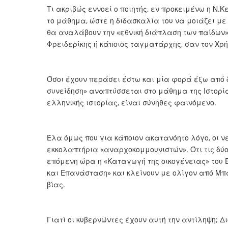
Τι ακριβώς εννοεί ο ποιητής, εν προκειμένω η Ν.
το μάθημα, ώστε η διδασκαλία του να μοιάζει με 
θα αναλάβουν την «εθνική διάπλαση των παίδων»
Φρειδερίκης ή κάποιος ταγματάρχης, σαν τον Χρ
Όσοι έχουν περάσει έστω και μία φορά έξω από δ
συνείδηση» αναπτύσσεται στο μάθημα της Ιστορί
ελληνικής ιστορίας, είναι σύνηθες φαινόμενο.
Έλα όμως που για κάποιον ακατανόητο λόγο, οι ν
εκκολαπτήρια «αναρχοκομμουνιστών». Ότι τις δύ
επόμενη ώρα η «Καταγωγή της οικογένειας» του Έ
και Επανάσταση» και κλείνουν με ολίγον από Μπα
βίας.
Γιατί οι κυβερνώντες έχουν αυτή την αντίληψη; Δ