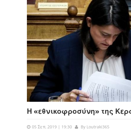
Η «εθνικοφροσύνη» της Κε
05 Σεπ, 2019 | 19:30
By
Loutraki365