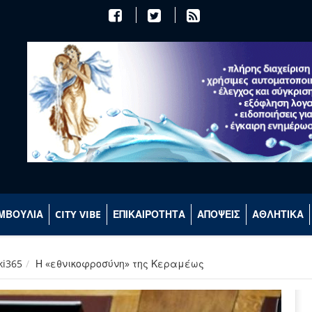
ΜΒΟΥΛΙΑ
CITY VIBE
ΕΠΙΚΑΙΡΟΤΗΤΑ
ΑΠΟΨΕΙΣ
ΑΘΛΗΤΙΚΑ
ki365
Η «εθνικοφροσύνη» της Κεραμέως