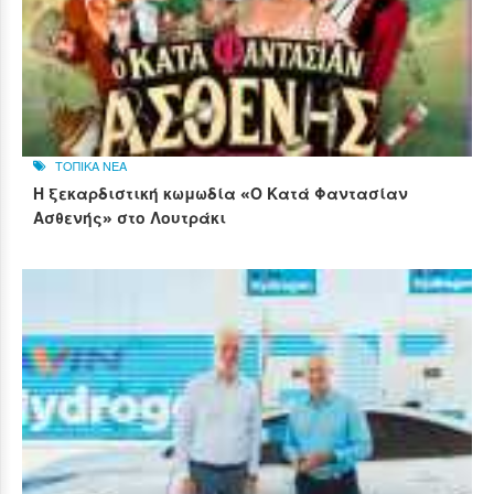
ΤΟΠΙΚΑ ΝΕΑ
Η ξεκαρδιστική κωμωδία «Ο Κατά Φαντασίαν
Ασθενής» στο Λουτράκι