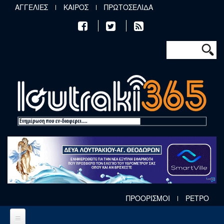
Παράκαμψη προς το κυρίως περιεχόμενο
ΑΓΓΕΛΙΕΣ
ΚΑΙΡΟΣ
ΠΡΩΤΟΣΕΛΙΔΑ
Φόρμα αν
Αναζήτηση
ΠΡΟΟΡΙΣΜΟΙ
ΡΕΤΡΟ