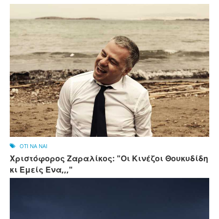
OTI NA NAI
Χριστόφορος Ζαραλίκος: "Οι Κινέζοι Θουκυδίδη
κι Εμείς Ένα,,,"