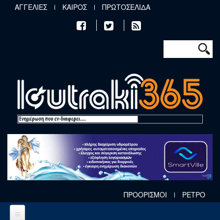
Παράκαμψη προς το κυρίως περιεχόμενο
ΑΓΓΕΛΙΕΣ
ΚΑΙΡΟΣ
ΠΡΩΤΟΣΕΛΙΔΑ
Φόρμα αν
Αναζήτηση
ΠΡΟΟΡΙΣΜΟΙ
ΡΕΤΡΟ