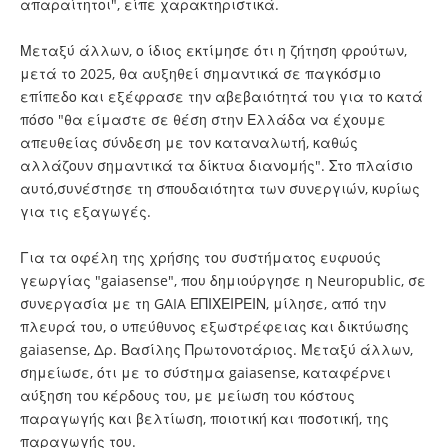
απαραίτητοι", είπε χαρακτηριστικά.
Μεταξύ άλλων, ο ίδιος εκτίμησε ότι η ζήτηση φρούτων,
μετά το 2025, θα αυξηθεί σημαντικά σε παγκόσμιο
επίπεδο και εξέφρασε την αβεβαιότητά του για το κατά
πόσο "θα είμαστε σε θέση στην Ελλάδα να έχουμε
απευθείας σύνδεση με τον καταναλωτή, καθώς
αλλάζουν σημαντικά τα δίκτυα διανομής". Στο πλαίσιο
αυτό,συνέστησε τη σπουδαιότητα των συνεργιών, κυρίως
για τις εξαγωγές.
Για τα οφέλη της χρήσης του συστήματος ευφυούς
γεωργίας "gaiasense", που δημιούργησε η Neuropublic, σε
συνεργασία με τη GAIA ΕΠΙΧΕΙΡΕΙΝ, μίλησε, από την
πλευρά του, ο υπεύθυνος εξωστρέφειας και δικτύωσης
gaiasense, Δρ. Βασίλης Πρωτονοτάριος. Μεταξύ άλλων,
σημείωσε, ότι με το σύστημα gaiasense, καταφέρνει
αύξηση του κέρδους του, με μείωση του κόστους
παραγωγής και βελτίωση, ποιοτική και ποσοτική, της
παραγωγής του.