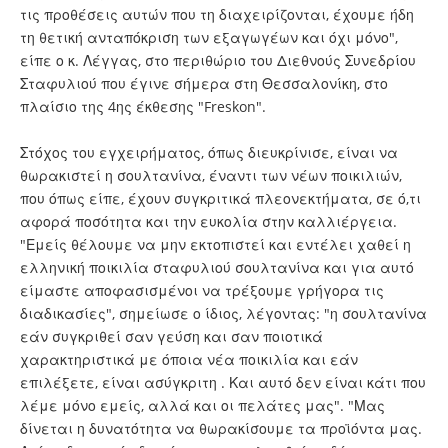
τις προθέσεις αυτών που τη διαχειρίζονται, έχουμε ήδη
τη θετική ανταπόκριση των εξαγωγέων και όχι μόνο",
είπε ο κ. Λέγγας, στο περιθώριο του Διεθνούς Συνεδρίου
Σταφυλιού που έγινε σήμερα στη Θεσσαλονίκη, στο
πλαίσιο της 4ης έκθεσης "Freskon".
Στόχος του εγχειρήματος, όπως διευκρίνισε, είναι να
θωρακιστεί η σουλτανίνα, έναντι των νέων ποικιλιών,
που όπως είπε, έχουν συγκριτικά πλεονεκτήματα, σε ό,τι
αφορά ποσότητα και την ευκολία στην καλλιέργεια.
"Εμείς θέλουμε να μην εκτοπιστεί και εντέλει χαθεί η
ελληνική ποικιλία σταφυλιού σουλτανίνα και για αυτό
είμαστε αποφασισμένοι να τρέξουμε γρήγορα τις
διαδικασίες", σημείωσε ο ίδιος, λέγοντας: "η σουλτανίνα
εάν συγκριθεί σαν γεύση και σαν ποιοτικά
χαρακτηριστικά με όποια νέα ποικιλία και εάν
επιλέξετε, είναι ασύγκριτη . Και αυτό δεν είναι κάτι που
λέμε μόνο εμείς, αλλά και οι πελάτες μας". "Μας
δίνεται η δυνατότητα να θωρακίσουμε τα προϊόντα μας.