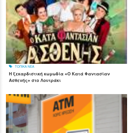
ΤΟΠΙΚΑ ΝΕΑ
Η ξεκαρδιστική κωμωδία «Ο Κατά Φαντασίαν
Ασθενής» στο Λουτράκι