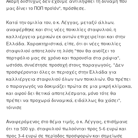
Ακόμη δυστυχώς δεν έχουμε αντιληφθεί τη δύναμη που
μας δίνει το ΠΟΠ προϊόν", πρόσθεσε.
Κατά την ομιλία του, ο κ. Λέγγας, μεταξύ άλλων,
αναφέρθηκε και στις νέες ποικιλίες σταφυλιού, η
καλλιέργεια μερικών εκ αυτών επιχειρείται και στην
Ελλάδα. Χαρακτηριστικά, είπε, ότι οι νέες ποικιλίες
σταφυλιού αποτελούν τη λύση "που θα ανοίξει το
πορτφόλιο μας σε χρόνο και παρουσία στα ράφια",
ωστόσο, συνέστησε προσοχή στους παραγωγούς. "Δεν
προσφέρονται όλες οι περιοχές στην Ελλάδα για
καλλιέργεια σταφυλιού όλων των ποικιλιών. Θα πρέπει
ο παραγωγός να δοκιμάζει πρώτα σε μια μικρή κλίμακα,
και αφού δει θετικά αποτελέσματα, μόνο τότε θα
πρέπει να προχωρά δυναμικά, ειδάλλως θα χάσει",
τόινισε
Αναφερόμενος στο θέμα τιμής, ο κ. Λέγγας, επισήμανε
ότι τα 500 γρ. σταφυλιού πωλούνται προς 5-6 ευρώ και
προς 3-4 ευρώ σε περίοδος προσφορών και σημείωσε