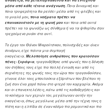
αναδείξω, να μεταλαμπαδεύσω και να ενισχύσω
μέσα από κάθε τέτοια ανάγνωση
. Ποια δυναμική και
ποια τρυφερότητα θα ρεύσει μέσα από τις φλέβες και
το μυαλό μου
, ποια νοήματα πρέπει να
επανακουστούν με τη φωνή μου
και ποια από αυτά
πρέπει να τα φωνάξω ως σύνθημα ή να τα ψιθυρίσω σαν
τρεχούμενο ρυάκι στο αυτί.
Το έργο του Θάνου Μικρούτσικου, πολυσχιδές και άνευ
συνόρων, είχε πάντα μια συμπαγή
οικογένεια.
Μελοποίησε ανθρώπους που κρατούσαν
πένες- ξυράφια
, τραγουδήθηκε από φωνές που η δόνηση
του στήθους τους είχε πιο πολλή ένταση και από τις
συχνότητες της φωνής τους την ώρα που τραγουδούσαν,
γίνανε όλοι τους μπουλούκια εξόριστων που βλέπαν τη
ζωή σαν ένα χορό πάνω στο φτερό του καρχαρία. Ακόμα
και οι επανεκτελέσεις, κάτω από τις καθοδηγήσεις και
το κούνημα των χεριών του, μεγάλωναν αυτήν την
οικογένεια, όπως μεγάλωνε μέσα από την τέχνη τους η
πίστη και η ελπίδα σε έναν κόσμο πιο ρομαντικό και πιο