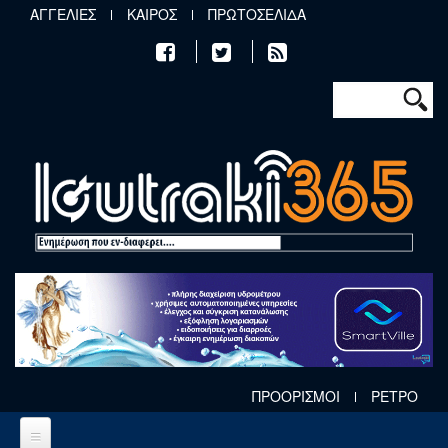
Παράκαμψη προς το κυρίως περιεχόμενο
ΑΓΓΕΛΙΕΣ
ΚΑΙΡΟΣ
ΠΡΩΤΟΣΕΛΙΔΑ
Φόρμα αν
Αναζήτηση
ΠΡΟΟΡΙΣΜΟΙ
ΡΕΤΡΟ