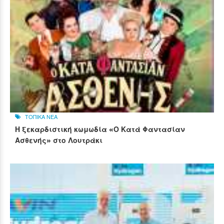
ΤΟΠΙΚΑ ΝΕΑ
Η ξεκαρδιστική κωμωδία «Ο Κατά Φαντασίαν
Ασθενής» στο Λουτράκι