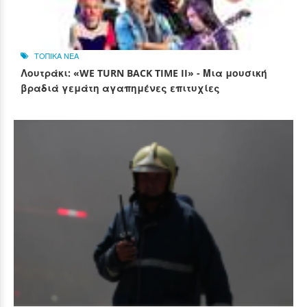
ΤΟΠΙΚΑ ΝΕΑ
Λουτράκι: «WE TURN BACK TIME II» - Μια μουσική
βραδιά γεμάτη αγαπημένες επιτυχίες