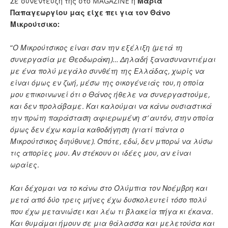
Σε συνέντευξή της στο MAGAZINE η
Μαρία
Παπαγεωργίου μας είχε πει για τον Θάνο
Μικρούτσικο:
“
Ο Μικρούτσικος είναι σαν την εξέλιξη (μετά τη
συνεργασία με Θεοδωράκη)… Δηλαδή ξανασυναντιέμαι
με ένα πολύ μεγάλο συνθέτη της Ελλάδας, χωρίς να
είναι όμως εν ζωή, μέσω της οικογένειάς του, η οποία
μου επικοινωνεί ότι ο Θάνος ήθελε να συνεργαστούμε,
και δεν προλάβαμε. Και καλούμαι να κάνω ουσιαστικά
την πρώτη παράσταση αφιερωμένη σ’ αυτόν, στην οποία
όμως δεν έχω καμία καθοδήγηση (γιατί πάντα ο
Μικρούτσικος διηύθυνε). Οπότε, εδώ, δεν μπορώ να λύσω
τις απορίες μου. Αν στέκουν οι ιδέες μου, αν είναι
ωραίες.
Και δέχομαι να το κάνω στο Ολύμπια τον Νοέμβρη και
μετά από δύο τρεις μήνες έχω δυσκολευτεί τόσο πολύ
που έχω μετανιώσει και λέω τι βλακεία πήγα κι έκανα.
Και θυμάμαι ήμουν σε μια θάλασσα και μελετούσα και