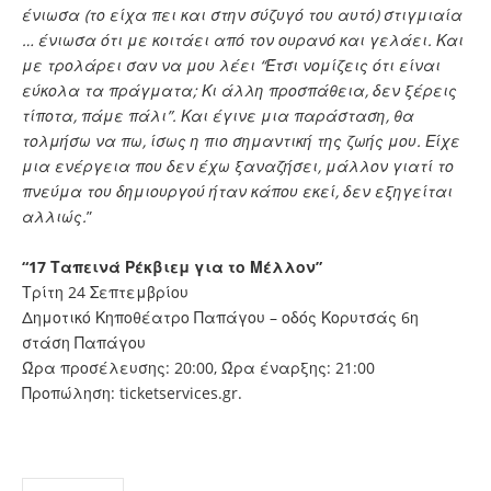
ένιωσα (το είχα πει και στην σύζυγό του αυτό) στιγμιαία
… ένιωσα ότι με κοιτάει από τον ουρανό και γελάει. Και
με τρολάρει σαν να μου λέει “Έτσι νομίζεις ότι είναι
εύκολα τα πράγματα; Κι άλλη προσπάθεια, δεν ξέρεις
τίποτα, πάμε πάλι”. Και έγινε μια παράσταση, θα
τολμήσω να πω, ίσως η πιο σημαντική της ζωής μου. Είχε
μια ενέργεια που δεν έχω ξαναζήσει, μάλλον γιατί το
πνεύμα του δημιουργού ήταν κάπου εκεί, δεν εξηγείται
αλλιώς.
”
“17 Ταπεινά Ρέκβιεμ για το Μέλλον”
Τρίτη 24 Σεπτεμβρίου
Δημοτικό Κηποθέατρο Παπάγου – οδός Κορυτσάς 6η
στάση Παπάγου
Ώρα προσέλευσης: 20:00, Ώρα έναρξης: 21:00
Προπώληση: ticketservices.gr.