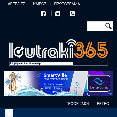
Παράκαμψη προς το κυρίως περιεχόμενο
ΑΓΓΕΛΙΕΣ
ΚΑΙΡΟΣ
ΠΡΩΤΟΣΕΛΙΔΑ
Φόρμα αν
Αναζήτηση
ΠΡΟΟΡΙΣΜΟΙ
ΡΕΤΡΟ