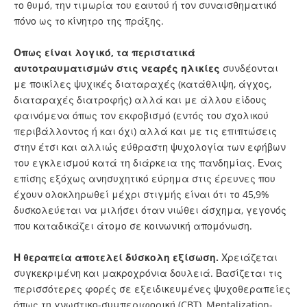
το θυμό, την τιμωρία του εαυτού ή τον συναισθηματικό
πόνο ως το κίνητρο της πράξης.
Οπως είναι λογικό, τα περιστατικά
αυτοτραυματισμών στις νεαρές ηλικίες
συνδέονται
με ποικίλες ψυχικές διαταραχές (κατάθλιψη, άγχος,
διαταραχές διατροφής) αλλά και με άλλου είδους
φαινόμενα όπως τον εκφοβισμό (εντός του σχολικού
περιβάλλοντος ή και όχι) αλλά και με τις επιπτώσεις
στην έτσι και αλλιώς εύθραστη ψυχολογία των εφήβων
του εγκλεισμού κατά τη διάρκεια της πανδημίας. Ενας
επίσης εξόχως ανησυχητικό εύρημα στις έρευνες που
έχουν ολοκληρωθεί μέχρι στιγμής είναι ότι το 45,9%
δυσκολεύεται να μιλήσει όταν νιώθει άσχημα, γεγονός
που καταδικάζει άτομο σε κοινωνική απομόνωση.
Η θεραπεία αποτελεί δύσκολη εξίσωση.
Χρειάζεται
συγκεκριμένη και μακροχρόνια δουλειά. Βασίζεται τις
περισσότερες φορές σε εξειδικευμένες ψυχοθεραπείες
όπως τη γνωστικο-συμπεριφορική (CBT), Mentalization-