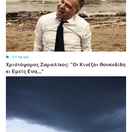
OTI NA NAI
Χριστόφορος Ζαραλίκος: "Οι Κινέζοι Θουκυδίδη
κι Εμείς Ένα,,,"