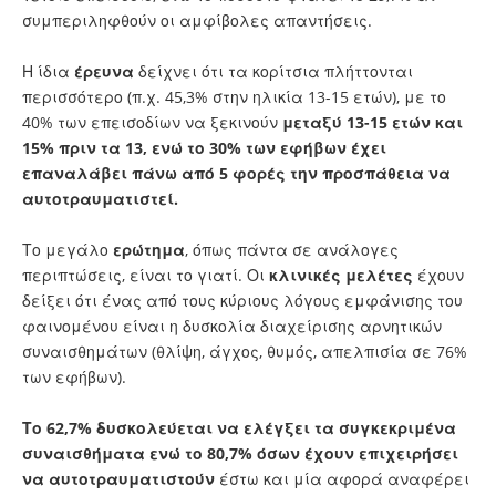
συμπεριληφθούν οι αμφίβολες απαντήσεις.
Η ίδια
έρευνα
δείχνει ότι τα κορίτσια πλήττονται
περισσότερο (π.χ. 45,3% στην ηλικία 13-15 ετών), με το
40% των επεισοδίων να ξεκινούν
μεταξύ 13-15 ετών και
15% πριν τα 13, ενώ το 30% των εφήβων έχει
επαναλάβει πάνω από 5 φορές την προσπάθεια να
αυτοτραυματιστεί.
Το μεγάλο
ερώτημα
, όπως πάντα σε ανάλογες
περιπτώσεις, είναι το γιατί. Οι
κλινικές μελέτες
έχουν
δείξει ότι ένας από τους κύριους λόγους εμφάνισης του
φαινομένου είναι η δυσκολία διαχείρισης αρνητικών
συναισθημάτων (θλίψη, άγχος, θυμός, απελπισία σε 76%
των εφήβων).
Το 62,7% δυσκολεύεται να ελέγξει τα συγκεκριμένα
συναισθήματα ενώ το 80,7% όσων έχουν επιχειρήσει
να αυτοτραυματιστούν
έστω και μία αφορά αναφέρει