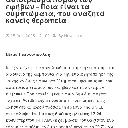
εφήβων – Ποια είναι τα
συμπτώματα, που αναζητά
κανείς θεραπεία
15 Δεκ, 2025 | 21:09
By
Newsroom
Νίκος Γιαννόπουλος
Ίσως να έχετε παρακολουθήσει στην τηλεόραση ή στο
διαδίκτυο της καμπάνια για την ευαισθητοποίηση της
κοινής γνώμης πάνω στο ζήτημα του φαινομένου του
αυτοτραυματισμού των εφήβων και των νεαρών
ενήλικων. Προφανώς, η καμπάνια δεν διεξάγεται
τυχαία. Αντιθέτως, τα νούμερα είναι ιδιαιτέρως
ανησυχητικά αφού πρόσφατη έρευνα της UNICEF
αποκάλυψε
ότι 1 στους 6 νέους ηλικίας 17-24
ετών
(περίπου 14-17,6%) έχει βιώσει τουλάχιστον ένα
τέτοιο επεισόδιο, ενώ το ποσοστό φτάνει το 29,7% αν