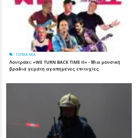
ΤΟΠΙΚΑ ΝΕΑ
Λουτράκι: «WE TURN BACK TIME II» - Μια μουσική
βραδιά γεμάτη αγαπημένες επιτυχίες