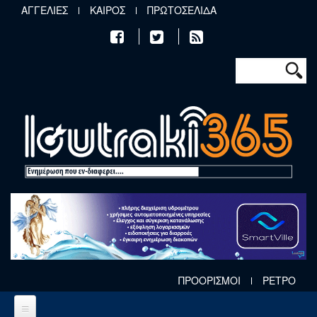
Παράκαμψη προς το κυρίως περιεχόμενο
ΑΓΓΕΛΙΕΣ
ΚΑΙΡΟΣ
ΠΡΩΤΟΣΕΛΙΔΑ
Φόρμα αν
Αναζήτηση
ΠΡΟΟΡΙΣΜΟΙ
ΡΕΤΡΟ