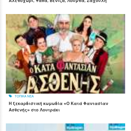
Αλεποχώρι, Ψάθα, Βενίζα, Λούμπα, Ζάχουλη
ΤΟΠΙΚΑ ΝΕΑ
Η ξεκαρδιστική κωμωδία «Ο Κατά Φαντασίαν
Ασθενής» στο Λουτράκι