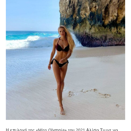
Η επιλογή της «Miss Olympia» του 2021 Αλίσα Σμιντ να