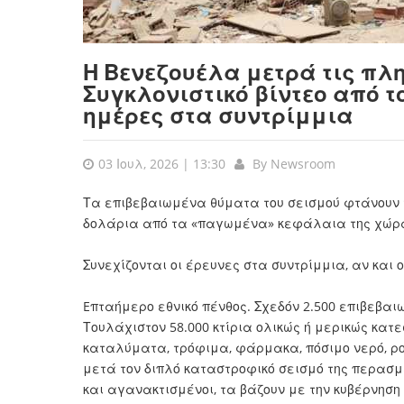
Η Βενεζουέλα μετρά τις πλη
Συγκλονιστικό βίντεο από 
ημέρες στα συντρίμμια
03 Ιουλ, 2026 | 13:30
By
Newsroom
Τα επιβεβαιωμένα θύματα του σεισμού φτάνουν τ
δολάρια από τα «παγωμένα» κεφάλαια της χώρ
Συνεχίζονται οι έρευνες στα συντρίμμια, αν και 
Eπταήμερο εθνικό πένθος. Σχεδόν 2.500 επιβεβαιω
Τουλάχιστον 58.000 κτίρια ολικώς ή μερικώς κα
καταλύματα, τρόφιμα, φάρμακα, πόσιμο νερό, ρ
μετά τον διπλό καταστροφικό σεισμό της περασ
και αγανακτισμένοι, τα βάζουν με την κυβέρνηση 