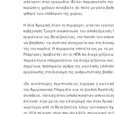
απέναντι στην τραγωδία. Άλλοι παρακαλούν την Α
κυρώσεις χρόνων συνέβαλε σε πολύ μεγάλο βαθμ
φθορά των υποδομών της χώρας.
Η ίδια Αμερική, όταν τη συμφέρει, γίνεται «γαλα
κυβέρνηση Τραμπ ανακοίνωσε την αποδέσμευση 
κεφάλαια της Βενεζουέλας, την παύση των οικον
να βοηθήσει τα σωστικά συνεργεία και στη διανο
της την καρδιά. Η συμφωνία υποτέλειας με τη με
Ροδρίγκες προβλέπει ότι οι ΗΠΑ θα διαχειρίζοντ
παράλληλα υποχρεούνται να διαχειρίζονται και
σημείωνε πρόσφατα άρθρο της γαλλικής Libératio
οργάνωσης στη διανομή της ανθρωπιστικής βοήθε
«Σε αντίστοιχες περιπτώσεις», έγραφε η γαλλική 
την Αμερικανική Υπηρεσία για τη Διεθνή Ανάπτυξη
συνόδευε, τουλάχιστον αποδεικνυόταν αποτελεσμ
διέλυσε λίγο μετά την επιστροφή του στον Λευκό 
νωρίτερα από τη Βενεζουέλα λόγω των κακών σχέ
το 2024 πέρασε νόμο που ψαλίδιζε σημαντικά τη