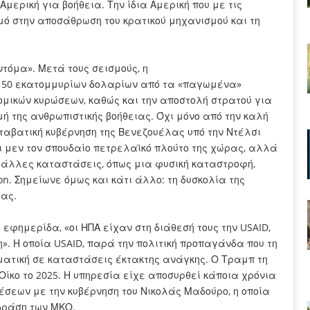
μερική για βοήθεια. Την ίδια Αμερική που με τις
ό στην αποσάθρωση του κρατικού μηχανισμού και τη
ντόμα». Μετά τους σεισμούς, η
150 εκατομμυρίων δολαρίων από τα «παγωμένα»
ομικών κυρώσεων, καθώς και την αποστολή στρατού για
μή της ανθρωπιστικής βοήθειας. Όχι μόνο από την καλή
ταβατική κυβέρνηση της Βενεζουέλας υπό την Ντέλσι
αι μεν τον σπουδαίο πετρελαϊκό πλούτο της χώρας, αλλά
 άλλες καταστάσεις, όπως μια φυσική καταστροφή,
n. Σημείωνε όμως και κάτι άλλο: τη δυσκολία της
ιας.
εφημερίδα, «οι ΗΠΑ είχαν στη διάθεσή τους την USAID,
». Η οποία USAID, παρά την πολιτική προπαγάνδα που τη
ατική σε καταστάσεις έκτακτης ανάγκης. Ο Τραμπ τη
Οίκο το 2025. Η υπηρεσία είχε αποσυρθεί κάποια χρόνια
σεων με την κυβέρνηση του Νικολάς Μαδούρο, η οποία
 δράση των ΜΚΟ.