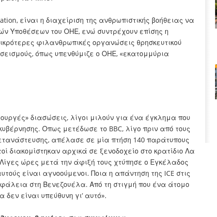
tion, είναι η διαχείριση της ανθρωπιστικής βοήθειας να
ών Υποθέσεων του ΟΗΕ, ενώ συντρέχουν επίσης η
 μικρότερες φιλανθρωπικές οργανώσεις θρησκευτικού
 σεισμούς, όπως υπενθύμιζε ο ΟΗΕ, «εκατομμύρια
ουργές» διασώσεις, λίγοι μιλούν για ένα έγκλημα που
υβέρνησης. Οπως μετέδωσε το BBC, λίγο πριν από τους
 μετανάστευσης, απέλασε σε μία πτήση 140 παράτυπους
ί διακομίστηκαν αρχικά σε ξενοδοχείο στο κρατίδιο Λα
 Λίγες ώρες μετά την άφιξή τους χτύπησε ο Εγκέλαδος
υτούς είναι αγνοούμενοι. Ποια η απάντηση της ICE στις
φάλεια στη Βενεζουέλα. Από τη στιγμή που ένα άτομο
α δεν είναι υπεύθυνη γι’ αυτό».