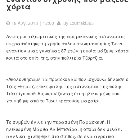
χόρτα
18 Αυγ, 2018 | 12:00
By
Loutraki365
Ανώτερος αξιωματικός της αμερικανικής αστυνομίας
υπερασπίστηκε τη χρήση όπλου ακινητοποίησης Taser
εναντίον μιας γυναίκας 87 ετών η οποία μάζευε χόρτα
κοντά στο σπίτι της, στην πολιτεία Τζόρτζια.
«Ακολουθήσαμε τα πρωτόκολλα που ισχύουν» δήλωσε ο
Τζος Έθεριτζ, επικεφαλής της αστυνομίας της πόλης
Τσάτσγουορθ, διευκρινίζοντας ότι η ηλικιωμένη που
χτυπήθηκε από το Taser κρατούσε μαχαίρι.
Το συμβάν έγινε την περασμένη Παρασκευή. Η
ηλικιωμένη Μάρθα Αλ-Μπισάρα, η οποία δεν μιλάει
αγγλικά, χτυπήθηκε στο στήθος, σε ένα αγροτικό