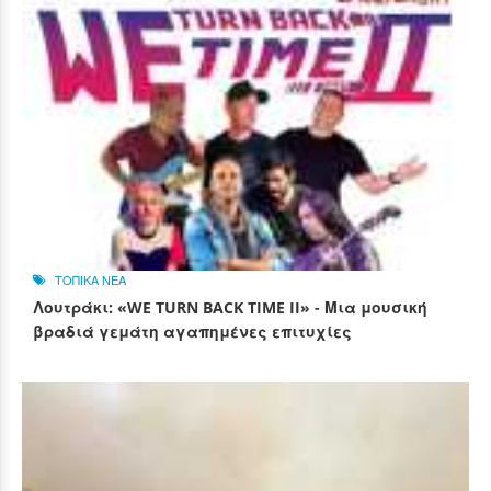
ΤΟΠΙΚΑ ΝΕΑ
Λουτράκι: «WE TURN BACK TIME II» - Μια μουσική
βραδιά γεμάτη αγαπημένες επιτυχίες