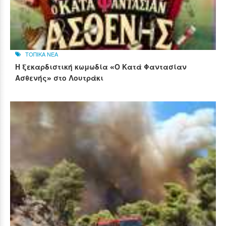
ΤΟΠΙΚΑ ΝΕΑ
Η ξεκαρδιστική κωμωδία «Ο Κατά Φαντασίαν
Ασθενής» στο Λουτράκι