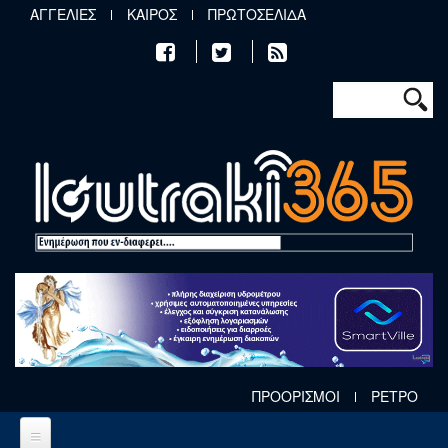
Παράκαμψη προς το κυρίως περιεχόμενο
ΑΓΓΕΛΙΕΣ
ΚΑΙΡΟΣ
ΠΡΩΤΟΣΕΛΙΔΑ
Φόρμα αν
Αναζήτηση
ΠΡΟΟΡΙΣΜΟΙ
ΡΕΤΡΟ