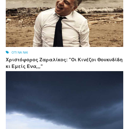
OTI NA NAI
Χριστόφορος Ζαραλίκος: "Οι Κινέζοι Θουκυδίδη
κι Εμείς Ένα,,,"