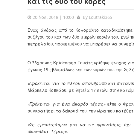
και τις δύο του κόρες
20 Νοε, 2018 | 10:00
By
Loutraki365
Ένας άνδρας από το Κολοράντο καταδικάστηκε 
συζύγου του και των δύο μικρών κορών του, ενώ
πετρελαίου, προκειμένου να μπορέσει να συνεχί
Ο 33χρονος Κρίστοφερ Γουάτς κρίθηκε ένοχος για
έγκυος 15 εβδομάδων, και των κορών του, της Σελ
«Πρόκειται για το πλέον απάνθρωπο και σατανικ
Μάρκελο Κοπκάου, με θητεία 17 ετών, στην κατάμ
«Πρόκειται για ένα άκαρδο τέρας»
είπε ο Φραν
συγκρατήσει τα δάκρυά του, την ώρα που κατέθετ
«Σε εμπιστεύτηκα για να τις φροντίσεις, όχι
σκουπίδια. Τέρας».