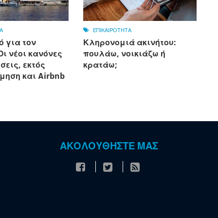
Α
ΕΠΙΚΑΙΡΟΤΗΤΑ
ό για τον
Κληρονομιά ακινήτου:
Οι νέοι κανόνες
πουλάω, νοικιάζω ή
σεις, εκτός
κρατάω;
μηση και Αirbnb
ΑΚΟΛΟΥΘΗΣΤΕ ΜΑΣ