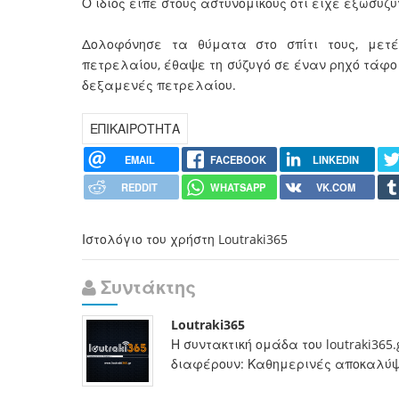
Ο ίδιος είπε στους αστυνομικούς ότι είχε εξωσυζ
Δολοφόνησε τα θύματα στο σπίτι τους, με
πετρελαίου, έθαψε τη σύζυγό σε έναν ρηχό τάφο 
δεξαμενές πετρελαίου.
ΕΠΙΚΑΙΡΟΤΗΤΑ
EMAIL
FACEBOOK
LINKEDIN
REDDIT
WHATSAPP
VK.COM
Ιστολόγιο του χρήστη Loutraki365
Συντάκτης
Loutraki365
Η συντακτική ομάδα του loutraki365
διαφέρουν: Καθημερινές αποκαλύψει