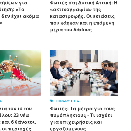
τήσεων για
Φωτιές στη Δυτική Αττική: Η
τηση: «Το
«ακτινογραφία» της
 δεν έχει ακόμα
καταστροφής. Οι εκτάσεις
»
που κάηκαν και η επόμενη
μέρα του δάσους
Α
ΕΠΙΚΑΙΡΟΤΗΤΑ
ια τον ιό του
Φωτιές: Τα μέτρα για τους
ίλου: 23 νέα
πυρόπληκτους - Τι ισχύει
και 6 θάνατοι.
για επιχειρήσεις και
ι οι περιοχές
εργαζόμενους