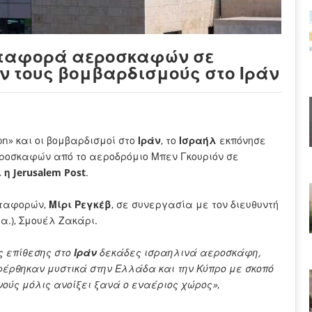
εταφορά αεροσκαφών σε
ν τους βομβαρδισμούς στο Ιράν
ion» και οι βομβαρδισμοί στο
Ιράν
, το
Ισραήλ
εκπόνησε
εροσκαφών από το αεροδρόμιο Μπεν Γκουριόν σε
η Jerusalem Post
.
εταφορών,
Μίρι Ρεγκέβ
, σε συνεργασία με τον διευθυντή
α.), Σμουέλ Ζακάρι.
ς επίθεσης στο
Ιράν
δεκάδες ισραηλινά αεροσκάφη,
ρθηκαν μυστικά στην Ελλάδα και την Κύπρο με σκοπό
ούς μόλις ανοίξει ξανά ο εναέριος χώρος»
,