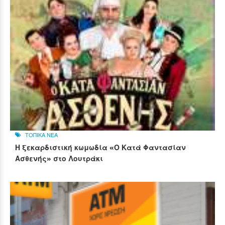
ΤΟΠΙΚΑ ΝΕΑ
Η ξεκαρδιστική κωμωδία «Ο Κατά Φαντασίαν
Ασθενής» στο Λουτράκι