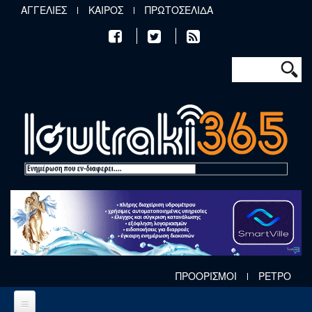
Παράκαμψη προς το κυρίως περιεχόμενο
ΑΓΓΕΛΙΕΣ
ΚΑΙΡΟΣ
ΠΡΩΤΟΣΕΛΙΔΑ
Φόρμα αν
Αναζήτηση
ΠΡΟΟΡΙΣΜΟΙ
ΡΕΤΡΟ