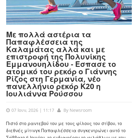
Με πολλά αστέρια τα
Παπαφλέσσεια της
Καλαμάτας αλλά και με
επιστροφή της Πολυνίκης
Εμμανουηλίδου - Έσπασε το
ατομικό του ρεκόρ ο Γιάννης
Ρίζος στη Γερμανία, νέο
πανελλήνιο ρεκόρ Κ20 η
Ιουλιάννα Ρούσσου
07 Ιουν, 2026 | 11:17
By
Newsroom
Πιστό στο ραντεβού του με τους φίλους του στίβου, το
διεθνές μίτινγκ Παπαφλέσσεια συγκεντρώνει αυτό το
Σάββατο 6 Ιουνίου, το ενδιαφέρον το φιλάθλων με την