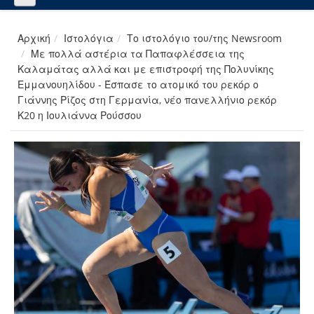
Αρχική
Ιστολόγια
Το ιστολόγιο του/της Newsroom
Με πολλά αστέρια τα Παπαφλέσσεια της
Καλαμάτας αλλά και με επιστροφή της Πολυνίκης
Εμμανουηλίδου - Έσπασε το ατομικό του ρεκόρ ο
Γιάννης Ρίζος στη Γερμανία, νέο πανελλήνιο ρεκόρ
Κ20 η Ιουλιάννα Ρούσσου