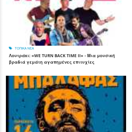
ΤΟΠΙΚΑ ΝΕΑ
Λουτράκι: «WE TURN BACK TIME II» - Μια μουσική
βραδιά γεμάτη αγαπημένες επιτυχίες