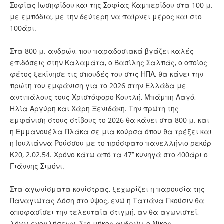
Σοφίας Ιωσηφίδου και της Σοφίας Καμπερίδου στα 100 μ.
με εμπόδια, με την δεύτερη να παίρνει μέρος και στο
100άρι.
Στα 800 μ. ανδρών, που παραδοσιακά βγάζει καλές
επιδόσεις στην Καλαμάτα, ο Βασίλης Σαλπάς, ο οποίος
φέτος ξεκίνησε τις σπουδές του στις ΗΠΑ, θα κάνει την
πρώτη του εμφάνιση για το 2026 στην Ελλάδα με
αντιπάλους τους Χριστόφορο Κουτλή, Μπάμπη Λαγό,
Ηλία Αργύρη και Χάρη Ξενιδάκη. Την πρώτη της
εμφάνιση στους στίβους το 2026 θα κάνει στα 800 μ. και
η Εμμανουέλα Πλάκα σε μια κούρσα όπου θα τρέξει και
η Ιουλιάννα Ρούσσου με το πρόσφατο πανελλήνιο ρεκόρ
Κ20, 2.02.54. Χρόνο κάτω από τα 47’’ κυνηγά στο 400άρι ο
Γιάννης Σιμόνι.
Στα αγωνίσματα κονίστρας, ξεχωρίζει η παρουσία της
Παναγιώτας Δόση στο ύψος, ενώ η Τατιάνα Γκούσιν θα
αποφασίσει την τελευταία στιγμή, αν θα αγωνιστεί,
λόγω ενοχλήσεων. Στο μήκος ανδρών, ο Νίκος