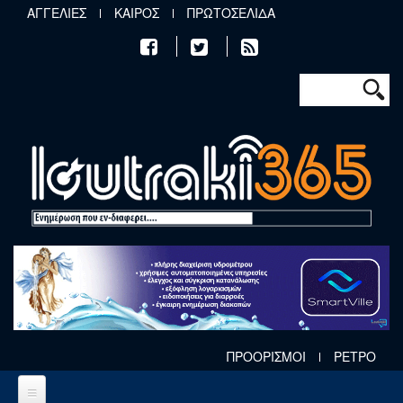
Παράκαμψη προς το κυρίως περιεχόμενο
ΑΓΓΕΛΙΕΣ
ΚΑΙΡΟΣ
ΠΡΩΤΟΣΕΛΙΔΑ
Φόρμα αν
Αναζήτηση
ΠΡΟΟΡΙΣΜΟΙ
ΡΕΤΡΟ