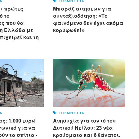
Α
ΕΠΙΚΑΙΡΟΤΗΤΑ
Οι πρώτες
Μπαράζ αιτήσεων για
ό το
συνταξιοδότηση: «Το
ς που θα
φαινόμενο δεν έχει ακόμα
 η Ελλάδα με
κορυφωθεί»
πιχειρεί και τη
Α
ΕΠΙΚΑΙΡΟΤΗΤΑ
ς: 1.000 ευρώ
Ανησυχία για τον ιό του
γωνικό για να
Δυτικού Νείλου: 23 νέα
ύν τα σπίτια -
κρούσματα και 6 θάνατοι.