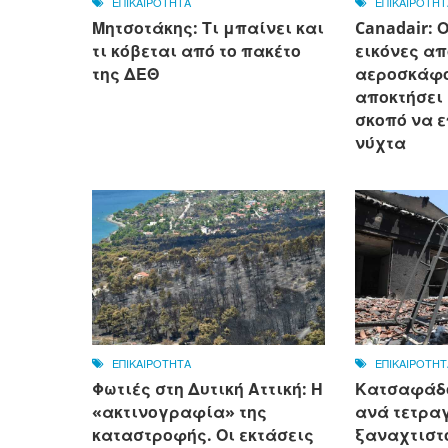
ΕΠΙΚΑΙΡΟΤΗΤΑ
ΕΠΙΚΑΙΡΟΤΗΤ
Μητσοτάκης: Τι μπαίνει και
Canadair: 
τι κόβεται από το πακέτο
εικόνες απ
της ΔΕΘ
αεροσκάφο
αποκτήσει
σκοπό να ε
νύχτα
ΕΠΙΚΑΙΡΟΤΗΤΑ
ΕΠΙΚΑΙΡΟΤΗΤ
Φωτιές στη Δυτική Αττική: Η
Κατσαφάδο
«ακτινογραφία» της
ανά τετρα
καταστροφής. Οι εκτάσεις
ξαναχτιστο