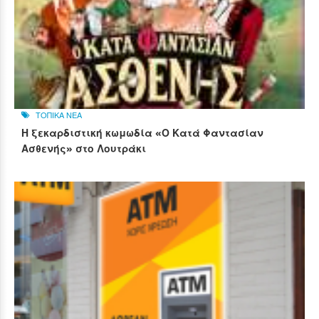
ΤΟΠΙΚΑ ΝΕΑ
Η ξεκαρδιστική κωμωδία «Ο Κατά Φαντασίαν
Ασθενής» στο Λουτράκι