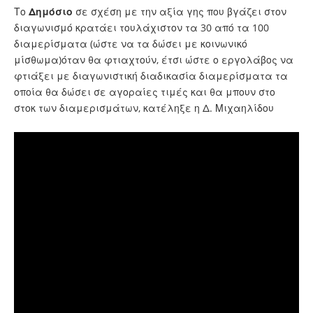
Το
Δημόσιο
σε σχέση με την αξία γης που βγάζει στον
διαγωνισμό κρατάει τουλάχιστον τα 30 από τα 100
διαμερίσματα (ώστε να τα δώσει με κοινωνικό
μίσθωμα)όταν θα φτιαχτούν, έτσι ώστε ο εργολάβος να
φτιάξει με διαγωνιστική διαδικασία διαμερίσματα τα
οποία θα δώσει σε αγοραίες τιμές και θα μπουν στο
στοκ των διαμερισμάτων, κατέληξε η Δ. Μιχαηλίδου