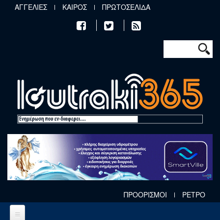
Παράκαμψη προς το κυρίως περιεχόμενο
ΑΓΓΕΛΙΕΣ
ΚΑΙΡΟΣ
ΠΡΩΤΟΣΕΛΙΔΑ
Φόρμα αν
Αναζήτηση
ΠΡΟΟΡΙΣΜΟΙ
ΡΕΤΡΟ