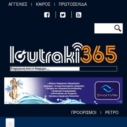
Παράκαμψη προς το κυρίως περιεχόμενο
ΑΓΓΕΛΙΕΣ
ΚΑΙΡΟΣ
ΠΡΩΤΟΣΕΛΙΔΑ
Φόρμα αν
Αναζήτηση
ΠΡΟΟΡΙΣΜΟΙ
ΡΕΤΡΟ