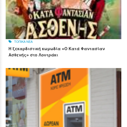
ΤΟΠΙΚΑ ΝΕΑ
Η ξεκαρδιστική κωμωδία «Ο Κατά Φαντασίαν
Ασθενής» στο Λουτράκι