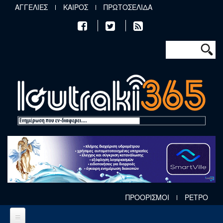
Παράκαμψη προς το κυρίως περιεχόμενο
ΑΓΓΕΛΙΕΣ
ΚΑΙΡΟΣ
ΠΡΩΤΟΣΕΛΙΔΑ
Φόρμα αν
Αναζήτηση
ΠΡΟΟΡΙΣΜΟΙ
ΡΕΤΡΟ