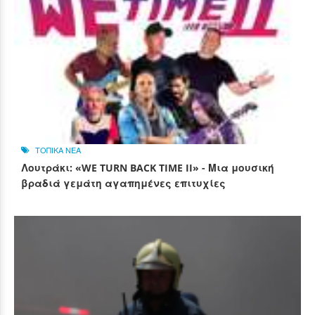
ΤΟΠΙΚΑ ΝΕΑ
Λουτράκι: «WE TURN BACK TIME II» - Μια μουσική
βραδιά γεμάτη αγαπημένες επιτυχίες