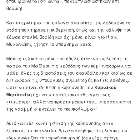
όπου φαίνεται ότι αυτά… πενταπλασιάστηκαν επί
Βορίδη!
Και το ερώτημα που εύλογα ανακύπτει, με δεδομένη τη
στάση που τήρησε η κυβέρνηση, όπως και την κάλυψη που
έδωσε στον Μ. Βορίδη και όχι μόνο, είναι γιατί ο κ.
Μυλωνάκης ζήτησε το υπόμνημα αυτό;
Μήπως τελικά το μόνο που ήθελε ήταν να μελετήσει η
παρέα του Μαξίμου τις μεθόδους των κομπιναδόρων, να
μάθει όλες τις διαστάσεις του σκανδάλου και κυρίως σε
ό,τι αφορά τις υπουργικές συμμετοχές και τις ευθύνες,
ώστε να είναι σε θέση η κυβέρνηση του
Κυριάκου
Μητσοτάκη
όχι να μοιράσει παραδειγματικές
«τιμωρίες», αλλά να προετοιμάσει την… υπερασπιστική
της γραμμή κι εντέλει το «κουκούλωμα»;
Αυτό καταδεικνύει η στάση της κυβέρνησης όταν
ξέσπασε το σκάνδαλο. Αρχικά κινήθηκε στη λογική τού
«δεν γνώριζα» του πρωθυπουργού (δεν είχε άραγε