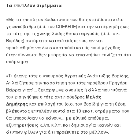
Τα επιπλέον στρέμματα
«Με τα επιπλέον βοσκοτόπια που θα εντάσσονταν στο
γεωυπόβαθρο (σ.σ. του ΟΠΕΚΕΠΕ) και την κατάργηση έως
τα τότε της τεχνικής λύσης θα καταργούσε (σ.σ.: ο κ.
Βορίδης) αυτόματα καταστάσεις που, αν και
προσπάθησα να δω αν και πόσο και σε ποιό μέγεθος
ήταν σύννομα, δεν μπόρεσα να απαντήσω» τονίζεται στο
υπόμνημα.
«Τι έκανε τότε ο υπουργός Αγροτικής Ανάπτυξης Βορίδης;
Απλά ζήτησε την παραίτηση του τότε προέδρου Γρηγόρη
Βάρρα γιατί… ξεκάρφωνε ανομίες ή άλλα που πιθανά
του εισηγήθηκε ο τότε αντιπρόεδρος
Μελάς
Δημήτρης
και επιλογή του (σ.σ. του Βορίδη) για τη θέση,
βλέποντας επιπλέον κοντά στα 10 εκατ. στρέμματα που
θα μπορούσαν να κάνουν… με εθνικό απόθεμα,
εξυπηρετήσεις κ.λπ. κ.λπ. και δημιουργία ικανών και
άτυπων φίλων για ό,τι προέκυπτε στο μέλλον».