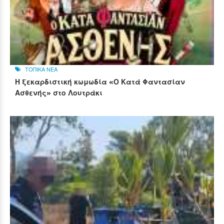
ΤΟΠΙΚΑ ΝΕΑ
Η ξεκαρδιστική κωμωδία «Ο Κατά Φαντασίαν
Ασθενής» στο Λουτράκι