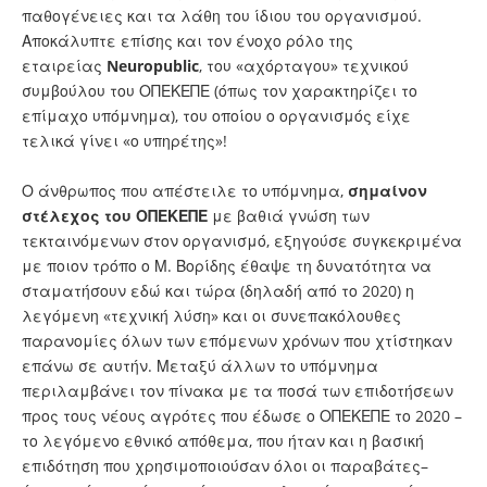
παθογένειες και τα λάθη του ίδιου του οργανισμού.
Αποκάλυπτε επίσης και τον ένοχο ρόλο της
εταιρείας
Neuropublic
, του «αχόρταγου» τεχνικού
συμβούλου του ΟΠΕΚΕΠΕ (όπως τον χαρακτηρίζει το
επίμαχο υπόμνημα), του οποίου ο οργανισμός είχε
τελικά γίνει «ο υπηρέτης»!
Ο άνθρωπος που απέστειλε το υπόμνημα,
σημαίνον
στέλεχος του ΟΠΕΚΕΠΕ
με βαθιά γνώση των
τεκταινόμενων στον οργανισμό, εξηγούσε συγκεκριμένα
με ποιον τρόπο ο Μ. Βορίδης έθαψε τη δυνατότητα να
σταματήσουν εδώ και τώρα (δηλαδή από το 2020) η
λεγόμενη «τεχνική λύση» και οι συνεπακόλουθες
παρανομίες όλων των επόμενων χρόνων που χτίστηκαν
επάνω σε αυτήν. Μεταξύ άλλων το υπόμνημα
περιλαμβάνει τον πίνακα με τα ποσά των επιδοτήσεων
προς τους νέους αγρότες που έδωσε ο ΟΠΕΚΕΠΕ το 2020 –
το λεγόμενο εθνικό απόθεμα, που ήταν και η βασική
επιδότηση που χρησιμοποιούσαν όλοι οι παραβάτες–