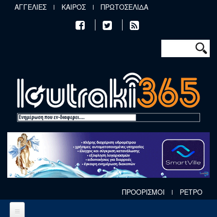
Παράκαμψη προς το κυρίως περιεχόμενο
ΑΓΓΕΛΙΕΣ
ΚΑΙΡΟΣ
ΠΡΩΤΟΣΕΛΙΔΑ
Φόρμα αν
Αναζήτηση
ΠΡΟΟΡΙΣΜΟΙ
ΡΕΤΡΟ