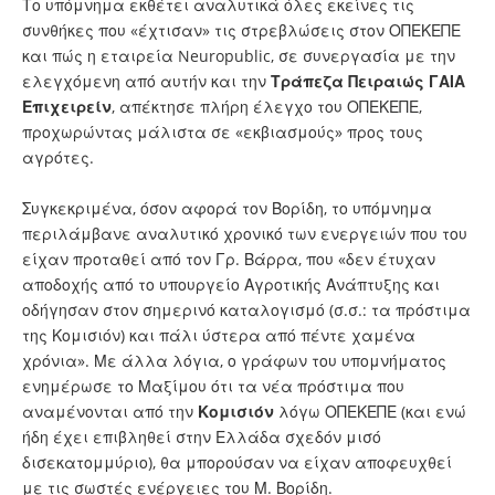
Το υπόμνημα εκθέτει αναλυτικά όλες εκείνες τις
συνθήκες που «έχτισαν» τις στρεβλώσεις στον ΟΠΕΚΕΠΕ
και πώς η εταιρεία Neuropublic, σε συνεργασία με την
ελεγχόμενη από αυτήν και την
Τράπεζα Πειραιώς ΓΑΙΑ
Επιχειρείν
, απέκτησε πλήρη έλεγχο του ΟΠΕΚΕΠΕ,
προχωρώντας μάλιστα σε «εκβιασμούς» προς τους
αγρότες.
Συγκεκριμένα, όσον αφορά τον Βορίδη, το υπόμνημα
περιλάμβανε αναλυτικό χρονικό των ενεργειών που του
είχαν προταθεί από τον Γρ. Βάρρα, που «δεν έτυχαν
αποδοχής από το υπουργείο Αγροτικής Ανάπτυξης και
οδήγησαν στον σημερινό καταλογισμό (σ.σ.: τα πρόστιμα
της Κομισιόν) και πάλι ύστερα από πέντε χαμένα
χρόνια». Με άλλα λόγια, ο γράφων του υπομνήματος
ενημέρωσε το Μαξίμου ότι τα νέα πρόστιμα που
αναμένονται από την
Κομισιόν
λόγω ΟΠΕΚΕΠΕ (και ενώ
ήδη έχει επιβληθεί στην Ελλάδα σχεδόν μισό
δισεκατομμύριο), θα μπορούσαν να είχαν αποφευχθεί
με τις σωστές ενέργειες του Μ. Βορίδη.