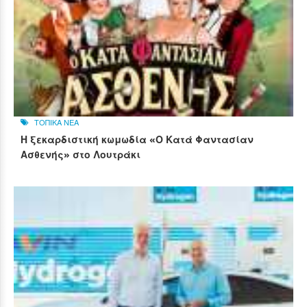
ΤΟΠΙΚΑ ΝΕΑ
Η ξεκαρδιστική κωμωδία «Ο Κατά Φαντασίαν
Ασθενής» στο Λουτράκι