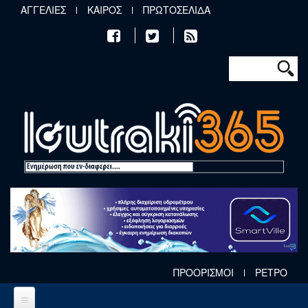
Παράκαμψη προς το κυρίως περιεχόμενο
ΑΓΓΕΛΙΕΣ
ΚΑΙΡΟΣ
ΠΡΩΤΟΣΕΛΙΔΑ
Φόρμα αν
Αναζήτηση
ΠΡΟΟΡΙΣΜΟΙ
ΡΕΤΡΟ