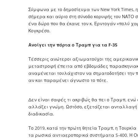
Σύμφωνα με το δημοσίευμα των New York Times, η 
σήμερα και αύριο στη σύνοδο κορυφής του ΝΑΤΟ σ
ένα δώρο που θα έκανε τον κ. Ερντογάν «πολύ χα
Κογκρέσο.
Ανοίγει την πόρτα ο Τραμπ για τα F-35
Τέσσερις ανώτεροι αξιωματούχοι της αμερικανι
μεταστροφή έπειτα από εβδομάδες παρασκηνιακώ
αναμένεται τουλάχιστον να σηματοδοτήσει την π
αν και παραμένει άγνωστο το πότε.
Δεν είναι σαφές τι ακριβώς θα πει ο Τραμπ, ενώ
αλλάξει γνώμη. Ωστόσο, εξετάζεται ανταλλαγή ε
διαδικασία.
Το 2019, κατά την πρώτη θητεία Τραμπ, η Τουρκί
τα ρωσικά αντιαεροπορικά συστήματα S-400. Η Ο