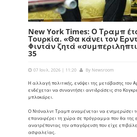
New York Times: Ο Τραμπ έτ
Τουρκία. «Θα κάνει τον Ερν
Φιντάν ζητά «συμπεριληπτι
35
07 Ιουλ, 2026 | 11:20
By
Newsroom
Η αλλαγή πολιτικής, ενόψει της μετάβασης του Α
ενδέχεται να συναντήσει αντιδράσεις στο Κογκρέ
μπλοκάρει.
Ο Ντόναλντ Τραμπ αναμένεται να ενημερώσει τον
επαναφέρει τη χώρα σε πρόγραμμα που θα της ε
ανατρέποντας την απαγόρευση που είχε επιβάλει 
ασφαλείας.