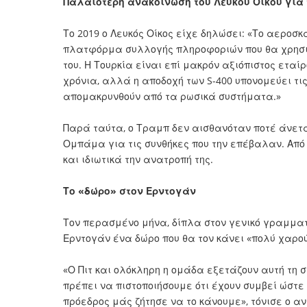
Παλαιότερη ανακοίνωση του Λευκού Οίκου για 
Το 2019 ο Λευκός Οίκος είχε δηλώσει: «Το αεροσ
πλατφόρμα συλλογής πληροφοριών που θα χρησιμ
του. Η Τουρκία είναι επί μακρόν αξιόπιστος ετα
χρόνια, αλλά η αποδοχή των S-400 υπονομεύει τι
απομακρυνθούν από τα ρωσικά συστήματα.»
Παρά ταύτα, ο Τραμπ δεν αισθανόταν ποτέ άνετ
Ομπάμα για τις συνθήκες που την επέβαλαν. Από 
και ιδιωτικά την ανατροπή της.
Το «δώρο» στον Ερντογάν
Τον περασμένο μήνα, δίπλα στον γενικό γραμματ
Ερντογάν ένα δώρο που θα τον κάνει «πολύ χαρο
«Ο Πιτ και ολόκληρη η ομάδα εξετάζουν αυτή τη 
πρέπει να πιστοποιήσουμε ότι έχουν συμβεί ώστε
πρόεδρος μάς ζήτησε να το κάνουμε», τόνισε ο α