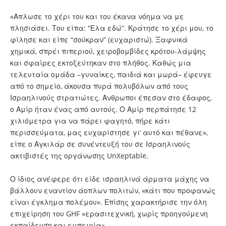
«Απλωσε το χέρι του και του έκανα νόημα να με
πλησιάσει. Του είπα: “Ελα εδώ”. Κράτησε το χέρι μου, το
φίλησε και είπε “σούκραν” (ευχαριστώ). Ξαφνικά
χημικά, σπρέι πιπεριού, χειροβομβίδες κρότου-λάμψης
και σφαίρες εκτοξεύτηκαν στο πλήθος. Καθώς μια
τελευταία ομάδα –γυναίκες, παιδιά και μωρά– έφευγε
από το σημείο, άκουσα πυρά πολυβόλων από τους
Ισραηλινούς στρατιώτες. Ανθρωποι έπεσαν στο έδαφος,
ο Αμίρ ήταν ένας από αυτούς. Ο Αμίρ περπάτησε 12
χιλιόμετρα για να πάρει φαγητό, πήρε κάτι
περισσεύματα, μας ευχαρίστησε γι’ αυτό και πέθανε»,
είπε ο Αγκιλάρ σε συνέντευξή του σε Ισραηλινούς
ακτιβιστές της οργάνωσης UnXeptable.
Ο ίδιος ανέφερε ότι είδε ισραηλινά άρματα μάχης να
βάλλουν εναντίον άοπλων πολιτών, «κάτι που προφανώς
είναι έγκλημα πολέμου». Επίσης χαρακτήρισε την όλη
επιχείρηση του GHF «ερασιτεχνική, χωρίς προηγούμενη
εκπαίδευση και εμπειρία».