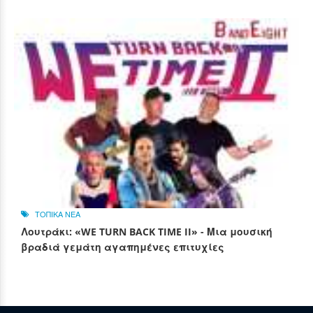
ΤΟΠΙΚΑ ΝΕΑ
Λουτράκι: «WE TURN BACK TIME II» - Μια μουσική
βραδιά γεμάτη αγαπημένες επιτυχίες