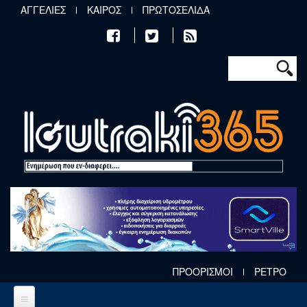
Παράκαμψη προς το κυρίως περιεχόμενο
ΑΓΓΕΛΙΕΣ
ΚΑΙΡΟΣ
ΠΡΩΤΟΣΕΛΙΔΑ
Φόρμα αν
Αναζήτηση
ΠΡΟΟΡΙΣΜΟΙ
ΡΕΤΡΟ