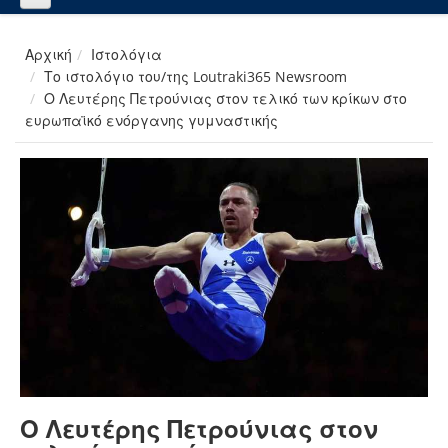
Αρχική
Ιστολόγια
Το ιστολόγιο του/της Loutraki365 Newsroom
Ο Λευτέρης Πετρούνιας στον τελικό των κρίκων στο
ευρωπαϊκό ενόργανης γυμναστικής
Ο Λευτέρης Πετρούνιας στον