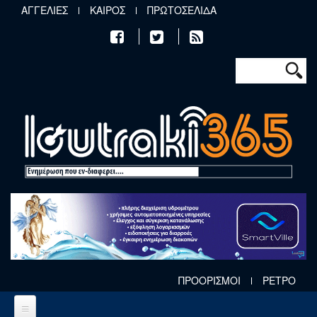
Παράκαμψη προς το κυρίως περιεχόμενο
ΑΓΓΕΛΙΕΣ
ΚΑΙΡΟΣ
ΠΡΩΤΟΣΕΛΙΔΑ
Φόρμα αν
Αναζήτηση
ΠΡΟΟΡΙΣΜΟΙ
ΡΕΤΡΟ