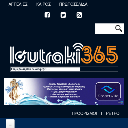
Παράκαμψη προς το κυρίως περιεχόμενο
ΑΓΓΕΛΙΕΣ
ΚΑΙΡΟΣ
ΠΡΩΤΟΣΕΛΙΔΑ
Φόρμα αν
Αναζήτηση
ΠΡΟΟΡΙΣΜΟΙ
ΡΕΤΡΟ