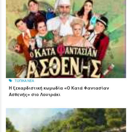
ΤΟΠΙΚΑ ΝΕΑ
Η ξεκαρδιστική κωμωδία «Ο Κατά Φαντασίαν
Ασθενής» στο Λουτράκι