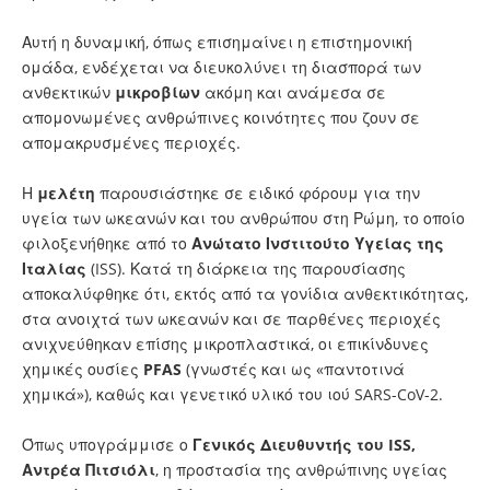
Αυτή η δυναμική, όπως επισημαίνει η επιστημονική
ομάδα, ενδέχεται να διευκολύνει τη διασπορά των
ανθεκτικών
μικροβίων
ακόμη και ανάμεσα σε
απομονωμένες ανθρώπινες κοινότητες που ζουν σε
απομακρυσμένες περιοχές.
Η
μελέτη
παρουσιάστηκε σε ειδικό φόρουμ για την
υγεία των ωκεανών και του ανθρώπου στη Ρώμη, το οποίο
φιλοξενήθηκε από το
Ανώτατο Ινστιτούτο Υγείας της
Ιταλίας
(ISS). Κατά τη διάρκεια της παρουσίασης
αποκαλύφθηκε ότι, εκτός από τα γονίδια ανθεκτικότητας,
στα ανοιχτά των ωκεανών και σε παρθένες περιοχές
ανιχνεύθηκαν επίσης μικροπλαστικά, οι επικίνδυνες
χημικές ουσίες
PFAS
(γνωστές και ως «παντοτινά
χημικά»), καθώς και γενετικό υλικό του ιού SARS-CoV-2.
Όπως υπογράμμισε ο
Γενικός Διευθυντής του ISS,
Αντρέα Πιτσιόλι
, η προστασία της ανθρώπινης υγείας