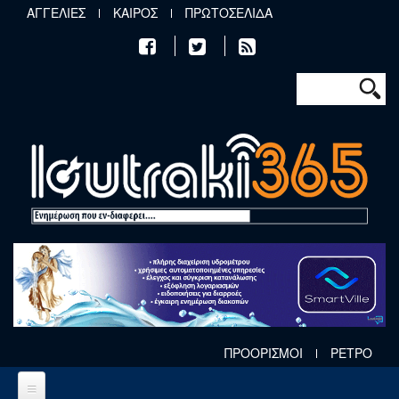
Παράκαμψη προς το κυρίως περιεχόμενο
ΑΓΓΕΛΙΕΣ
ΚΑΙΡΟΣ
ΠΡΩΤΟΣΕΛΙΔΑ
Φόρμα αν
Αναζήτηση
ΠΡΟΟΡΙΣΜΟΙ
ΡΕΤΡΟ