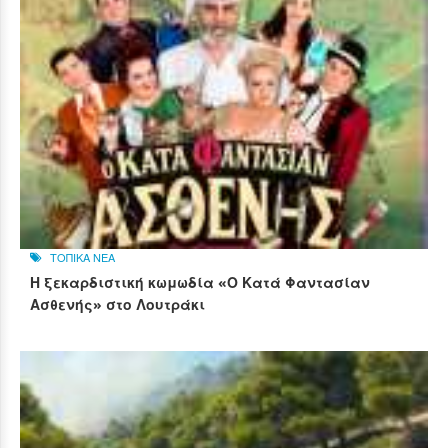
ΤΟΠΙΚΑ ΝΕΑ
Η ξεκαρδιστική κωμωδία «Ο Κατά Φαντασίαν
Ασθενής» στο Λουτράκι